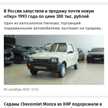
В России запустили в продажу почти новую
«Оку» 1993 года по цене 300 тыс. рублей
Один из автосалонов Липецка, торгующий
подержанными автомобилями, выставил на продажу
почти новую «Оку». Экземпляр, который продавец
называет настоящей «капсулой времени», оценен в 300
тысяч рублей, пишут «Автоновости дня».
05 октября 2023, 12:13
Седаны Chevorolet Monza из КНР подорожали в