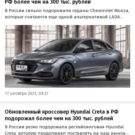
РФ более чем на 300 тыс. рублей
В России сильно подорожали седаны Chevorolet Monza,
которые считаются еще одной альтернативой LADA
Vesta и поставляются к нам напрямую из Китая. Если
еще весной они стоили минимум за 1,7 млн рублей, то
теперь диапазон цен на них вырос до 2 090 000 —…
17 октября 2023, 09:27
Обновленный кроссовер Hyundai Creta в РФ
подорожал более чем на 300 тыс. рублей
В России резко подорожала рестайлинговая Hyundai
Creta, которую продолжают поставлять на наш рынок