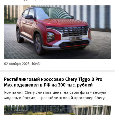
частным порядком. Если в начале августа за нее
просили минимум 2,9 млн рублей, то сейчас, в ноябре,
минимальный ценник такого кроссовера подскочил
до…
02 ноября 2023, 10:43
Рестайлинговый кроссовер Chery Tiggo 8 Pro
Max подешевел в РФ на 300 тыс. рублей
Компания Chery снизила цены на свою флагманскую
модель в России — рестайлинговый кроссовер Chery
Tiggo 8 Pro Max, вышедший на российский рынок в
конце августа. Об этом в понедельник сообщает портал
«Автоновости дня».