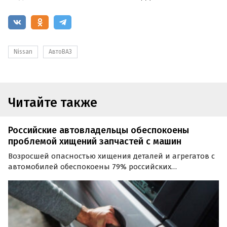
Nissan
АвтоВАЗ
Читайте также
Российские автовладельцы обеспокоены
проблемой хищений запчастей с машин
Возросшей опасностью хищения деталей и агрегатов с
автомобилей обеспокоены 79% российских
автовладельцев. Тревожит водителей и усиление
проблемы угона машин, а самыми угоняемыми
марками по-прежнему остаются «японцы».