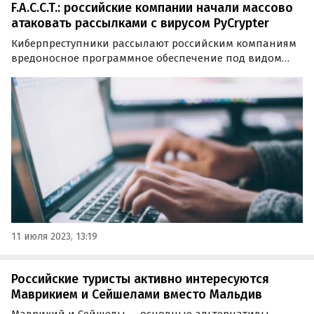
F.A.C.C.T.: российские компании начали массово
атаковать рассылками с вирусом PyCrypter
Киберпреступники рассылают российским компаниям
вредоносное программное обеспечение под видом
криптообменника. Такое заявление сделали
специалисты компании F.A.C.C.T., специализирующейся
на кибербезопасности. Эксперты F.A.C.C.T.
11 июля 2023, 13:19
Российские туристы активно интересуются
Маврикием и Сейшелами вместо Мальдив