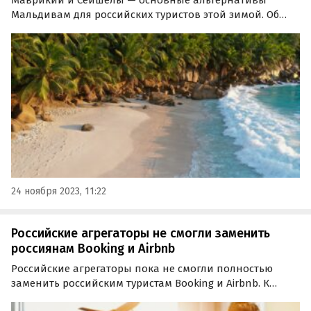
Маврикий и Сейшелы — основные альтернативы
Мальдивам для российских туристов этой зимой. Об
этом корреспондент туроператоров Coral Travel и
Sunmar «Зима-24 и ранее бронирование лета-24» узнал
корреспондент «Ассоциации туроператоров» (АТОР).
24 ноября 2023, 11:22
Российские агрегаторы не смогли заменить
россиянам Booking и Airbnb
Российские агрегаторы пока не смогли полностью
заменить российским туристам Booking и Airbnb. К
такому выводу пришли представители туриндустрии,