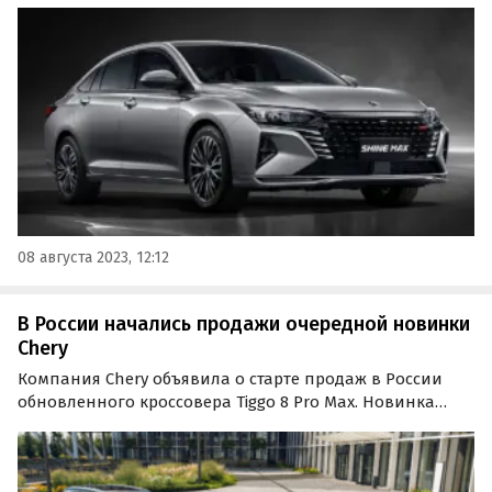
на российский рынок объявил «Моторинвест»,
официальный дистрибьютор легковых автомобилей
Dongfeng в нашей стране.
08 августа 2023, 12:12
В России начались продажи очередной новинки
Chery
Компания Chery объявила о старте продаж в России
обновленного кроссовера Tiggo 8 Pro Max. Новинка
доступна у дилеров в двух комплектациях (Dreamline и
Ultimate) по цене от 4,46 млн и 4,61 млн рублей
соответственно, но для первых покупателей…