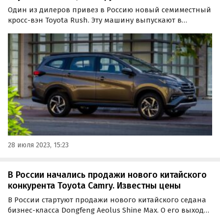
Один из дилеров привез в Россию новый семиместный
кросс-вэн Toyota Rush. Эту машину выпускают в
Индонезии специально для рынков Юго-Восточной
Азии, сообщают «Автоновости дня». Toyota Rush 2023
года с нулевым пробегом оценен дилером в 2,6 млн
рублей.
28 июля 2023, 15:23
В России начались продажи нового китайского
конкурента Toyota Camry. Известны цены
В России стартуют продажи нового китайского седана
бизнес-класса Dongfeng Aeolus Shine Max. О его выходе