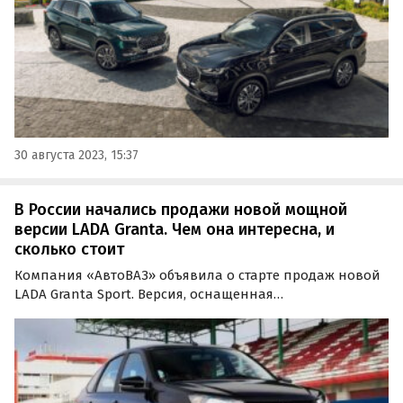
30 августа 2023, 15:37
В России начались продажи новой мощной
версии LADA Granta. Чем она интересна, и
сколько стоит
Компания «АвтоВАЗ» объявила о старте продаж новой
LADA Granta Sport. Версия, оснащенная
форсированным до 118 сил двигателем и
перенастроенным под активную езду шасси, доступна
в двух вариантах кузова — седан и лифтбек.