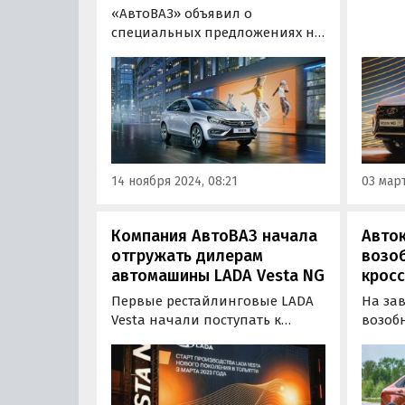
начал
«АвтоВАЗ» объявил о
произ
специальных предложениях на
LADA 
модели LADA Vesta и LADA
(NG). 
Largus, которые действуют до
мероп
конца ноября. Теперь
его за
приобрести семейный
прези
универсал LADA Vesta SW Cross с
Сокол
автоматической трансмиссией
можно со скидкой до 580 тыс.
14 ноября 2024, 08:21
03 март
рублей.
Компания АвтоВАЗ начала
Авто
отгружать дилерам
возо
автомашины LADA Vesta NG
кросс
Первые рестайлинговые LADA
На за
Vesta начали поступать к
возоб
российским дилерам.
кросс
Сообщество Avtograd news в
Vesta,
соцсети ВКонтакте
плани
опубликовало фотографии
выпуск