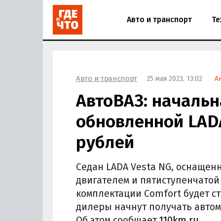
Авто и транспорт
Те
Авто и транспорт
25 мая 2023, 13:02
А
АвтоВАЗ: начальн
обновленной LADA
рублей
Седан LADA Vesta NG, оснаще
двигателем и пятиступенчатой
комплектации Comfort будет ст
дилеры начнут получать автом
Об этом сообщает
110km.ru
.