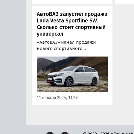
АвтоВАЗ запустил продажи
Lada Vesta Sportline SW.
Сколько стоит спортивный
универсал
«АвтоВАЗ» начал продажи
нового спортивного
универсала Vesta SW Sportline,
который является самой
дорогой моделью LADA Vesta в
истории. Этот автомобиль
является первым в линейке
LADA, который сочетает в себе
практичный семейный кузов,
11 января 2024, 11:29
мощный…