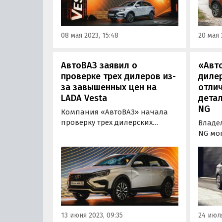
автомобилей, которые
«Извес
направляются к дилерам на
паблик
автовозе.
«ВКонт
08 мая 2023, 15:48
20 мая 
АвтоВАЗ заявил о
«Авт
проверке трех дилеров из-
диле
за завышенных цен на
отли
LADA Vesta
детал
NG
Компания «АвтоВАЗ» начала
проверку трех дилерских
Владе
центров после публикации
NG мог
информации о
неожи
необоснованном повышении
сообщ
цен на автомобили LADA Vesta
со ссы
в одном из федеральных СМИ.
News, 
Об этом сообщает пресс-служба
дилер
компании, пишут «Известия».
кузов
как ба
13 июня 2023, 09:35
24 июля