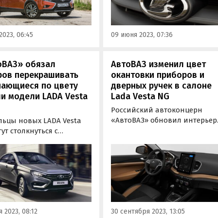
тия» со ссылкой на
ТАСС, получила название LAD
 Avtograd News в соцсети
Aura.
акте».
2023, 06:45
09 июня 2023, 07:36
оВАЗ» обязал
АвтоВАЗ изменил цвет
ров перекрашивать
окантовки приборов и
чающиеся по цвету
дверных ручек в салоне
и модели LADA Vesta
Lada Vesta NG
Российский автоконцерн
«АвтоВАЗ» обновил интерьер
льцы новых LADA Vesta
LADA Vesta NG, сообщает
ут столкнуться с
инсайдерское сообщество
данной проблемой. Как
Avtograd News в социальной
ают «Автоновости дня»
сети «ВКонтакте». Судя по
лкой на паблик Avtograd
всему, небольшие изменения
АвтоВАЗ обязал своих
коснулись лишь
ов перекрашивать такие
«свежесобранных»
ные детали автомобилей,
автомобилей, которые сходят
мпера, двери и ручки в…
 2023, 08:12
30 сентября 2023, 13:05
конвейера…