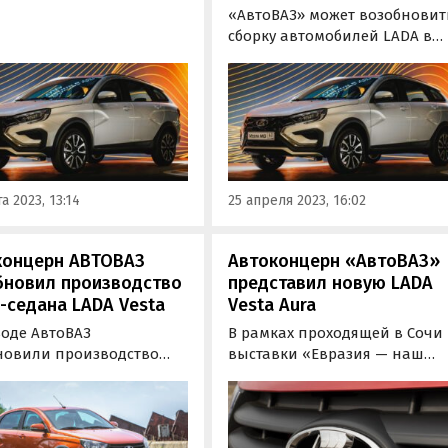
ось серийное
«АвтоВАЗ» может возобновит
водство автомобилей
сборку автомобилей LADA в
Vesta нового поколения
Узбекистане. Начать
В торжественном
планируется с флагманской
риятии, посвященном
модели LADA Vesta нового
пуску, приняли участие
поколения, сообщил
дент компании Максим
журналистам президент
ов…
компании Максим Соколов в
ходе Международной
а 2023, 13:14
25 апреля 2023, 16:02
промышленной выставки
«Иннопром.
концерн АВТОВАЗ
Автоконцерн «АвтоВАЗ»
бновил производство
представил новую LADA
-седана LADA Vesta
Vesta Aura
воде АвтоВАЗ
В рамках проходящей в Сочи
новили производство
выставки «Евразия — наш
-версии седана LADA
дом» состоялась премьера
 которую ранее
нового автомобиля,
ровали прекратить
построенного на базе LADA
ать. Об этом пишут
Vesta. Модель, как сообщает