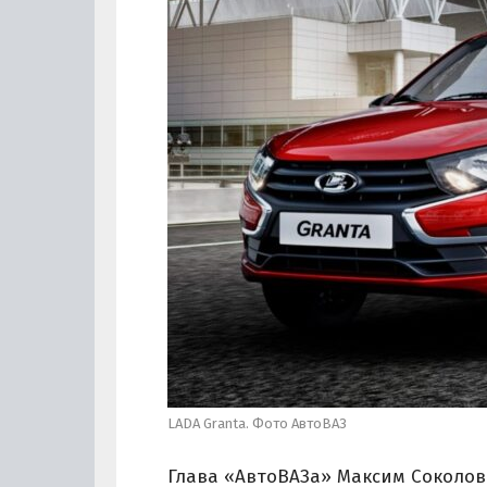
LADA Granta. Фото АвтоВАЗ
Глава «АвтоВАЗа» Максим Соколов