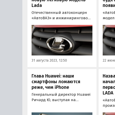
Lada
появ
Отечественный автоконцерн
«Авто
«АвтоВАЗ» и инжиниринговое
модел
подразделение китайской
Iskra,
корпорации Dongfeng ведут
выпус
переговоры о создании новой
Granta
модели LADA. Об этом
Старт
сообщают «Автоновости дня»
намече
со ссылкой на информацию
в прод
портала «Авто Mail.ru».
начале
31 августа 2023, 12:50
22 июня
Глава Huawei: наши
Назва
смартфоны ломаются
нача
реже, чем iPhone
перво
LADA
Генеральный директор Huawei
Ричард Ю, выступая на
«Авто
китайском форуме EV100,
произ
назвал одно из главных
заводе