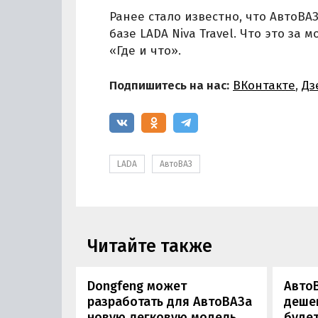
Ранее стало известно, что АвтоВА
базе LADA Niva Travel. Что это за
«Где и что».
Подпишитесь на нас:
ВКонтакте
,
Дз
LADA
АвтоВАЗ
Читайте также
Dongfeng может
Авто
разработать для АвтоВАЗа
дешев
новую легковую модель
будет