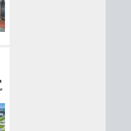
л
м
а
 и
й
и
ии