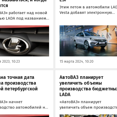
ится
Этим летом в автомобили LA
Vesta добавят электронную
ВАЗ» работает над новой
систему курсовой устойчивос
ью LADA под названием
(ESP). Об этом рассказал
 которая сначала будет
журналистам директор
каться параллельно с
продуктовых программ и
, а потом заменит ее.
проектов «АвтоВАЗа» Олег
 производства новинки
Груненков.
н на конец 2024 года, а
ажу она поступит в
 2025-го, пишут…
 2023, 10:23
15 марта 2024, 10:20
на точная дата
АвтоВАЗ планирует
ла производства
увеличить объемы
й петербургской
производства бюджетны
LADA
ВАЗ» начнет
«АвтоВАЗ» планирует
водство автомобилей на
увеличить объем производст
 в Санкт-Петербурге
бюджетных моделей LADA. Об