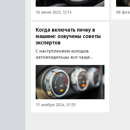
шильд
16 июня 2023, 12:14
08 фев
Когда включать печку в
машине: озвучены советы
экспертов
С наступлением холодов
автовладельцы все чаще
задаются вопросом: когда
включать обогрев салона —
сразу после запуска двигателя
или позже? Эксперты «За
рулем» рекомендуют включать
печку не сразу, а после
достижения двигателем
11 ноября 2024, 07:55
температуры около 40-50…