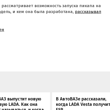
З рассматривает возможность запуска пикапа на
 модель, и кем она была разработана,
рассказывал
ен
ВАЗ выпустит новую
В АвтоВАЗе рассказали,
ую LADA. Как она
когда LADA Vesta получи
 называться, и когда
ESP