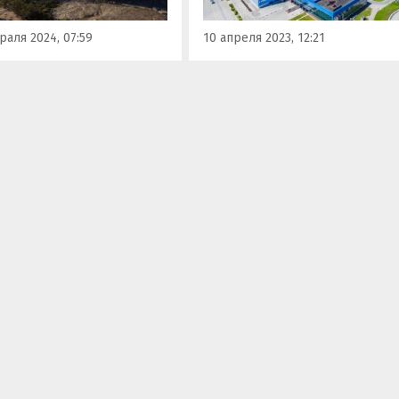
ики «Niva».
«АвтоВАЗу» гранта на
реализацию проекта
раля 2024, 07:59
10 апреля 2023, 12:21
внедрения…