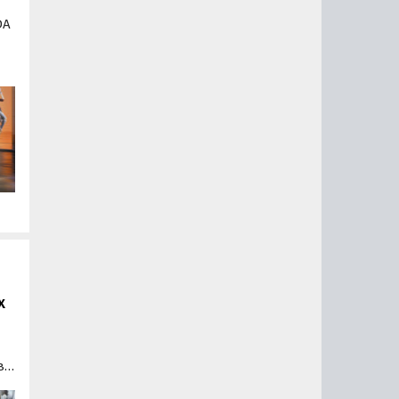
DA
ти
х
ва