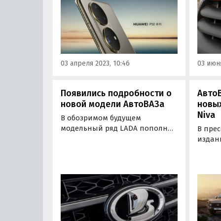
преимуществ смартфонов его
(бывш
компании перед устройствами
июня 2
Apple.
сообща
ТАСС с
презе
прези
03 апреля 2023, 10:46
03 июня
Макси
Появились подробности о
АвтоВ
новой модели АвтоВАЗа
новы
Niva
В обозримом будущем
модельный ряд LADA пополнит
В прес
новая модель под названием
издан
LADA Iskra, которая заменит
расск
Granta. Что из себя будет
на авт
представлять новый
Напом
автомобиль АвтоВАЗа,
извест
рассказал портал 110km.ru.
экземп
LADA N
модел