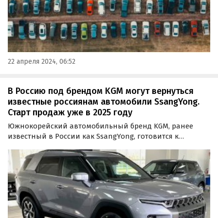
22 апреля 2024, 06:52
В Россию под брендом KGM могут вернуться
известные россиянам автомобили SsangYong.
Старт продаж уже в 2025 году
Южнокорейский автомобильный бренд KGM, ранее
известный в России как SsangYong, готовится к
возвращению на российский рынок. Поставки
начнутся в 2025 году, сообщает пресс-служба компании,
а официальным дистрибьютором марки станет АО
«РЭКС Моторс».