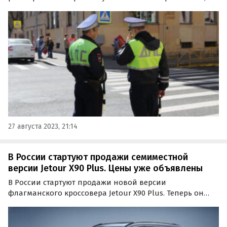
при которых эксплуатация автомобилей запрещена.
Согласно ему, поводом для штрафа станут
несоответствующие сезону шины, неработающая ABS и
другие вещи, которые…
27 августа 2023, 21:14
В России стартуют продажи семиместной
версии Jetour X90 Plus. Цены уже объявлены
В России стартуют продажи новой версии
флагманского кроссовера Jetour X90 Plus. Теперь он
доступен не только в пятиместной, но и в семиместной
конфигурации салона.