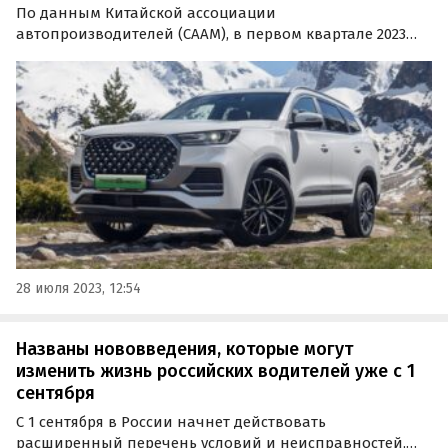
По данным Китайской ассоциации
автопроизводителей (CAAM), в первом квартале 2023
года из Китая в Россию было экспортировано 1,07 млн
автомобилей — больше, чем куда-либо еще. Свой вклад
в этот результат вносит и Chery, сообщили в пресс-
службе бренда.
28 июля 2023, 12:54
Названы нововведения, которые могут
изменить жизнь российских водителей уже с 1
сентября
С 1 сентября в России начнет действовать
расширенный перечень условий и неисправностей,