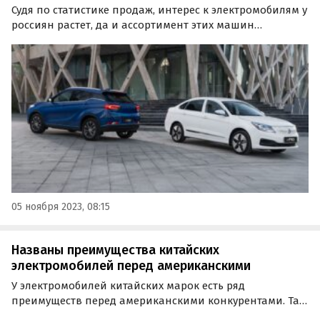
Судя по статистике продаж, интерес к электромобилям у
россиян растет, да и ассортимент этих машин
становится только шире. Изучив актуальные прайс-
листы автопроизводителей, портал «Автоновости дня»
составил ТОП-5 самых дешевых электрокаров на…
05 ноября 2023, 08:15
Названы преимущества китайских
электромобилей перед американскими
У электромобилей китайских марок есть ряд
преимуществ перед американскими конкурентами. Так
считает Матиас Мидрайх, исполнительный директор