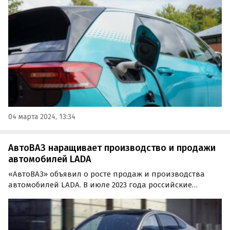
бельгийской компании Umicore, специализирующейся
на выпуске деталей для аккумуляторов.
04 марта 2024, 13:34
АвтоВАЗ наращивает производство и продажи
автомобилей LADA
«АвтоВАЗ» объявил о росте продаж и производства
автомобилей LADA. В июле 2023 года российские
дилеры марки продали 29 378 коммерческих и
легковых автомобилей, что стало лучшим показателем
с начала 2023 года и в 2,8 раза больше результата
годичной…