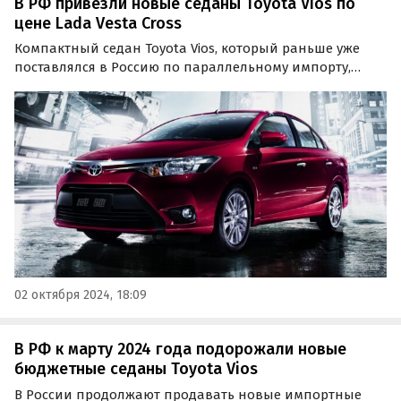
В РФ привезли новые седаны Toyota Vios по
цене Lada Vesta Cross
Компактный седан Toyota Vios, который раньше уже
поставлялся в Россию по параллельному импорту,
вновь привезли в нашу страну частным путем. Это
сделал «частник» из Москвы, выставивший машину на
продажу за 1 990 000 рублей, сообщили «Автоновости
дня».
02 октября 2024, 18:09
В РФ к марту 2024 года подорожали новые
бюджетные седаны Toyota Vios
В России продолжают продавать новые импортные