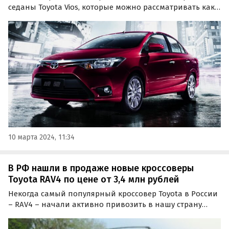
седаны Toyota Vios, которые можно рассматривать как
альтернативу LADA Vesta и Hyundai Solaris. Цены на них
с февраля подросли: если тогда они начинались от 1
799 000 рублей, то сейчас минимальный ценник…
10 марта 2024, 11:34
В РФ нашли в продаже новые кроссоверы
Toyota RAV4 по цене от 3,4 млн рублей
Некогда самый популярный кроссовер Toyota в России
– RAV4 – начали активно привозить в нашу страну
альтернативными путями. Такие автомобили отныне
продают не только дилеры, но и «частники», а также