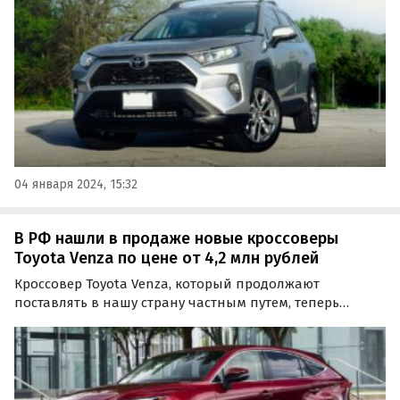
специализирующиеся на автоимпорте фирмы по цене
от…
04 января 2024, 15:32
В РФ нашли в продаже новые кроссоверы
Toyota Venza по цене от 4,2 млн рублей
Кроссовер Toyota Venza, который продолжают
поставлять в нашу страну частным путем, теперь
можно купить дешевле. Если летом он стоил 5,3 млн
рублей, то к январю 2024 года его минимальная
стоимость упала до 4,2 млн рублей, пишут
«Автоновости дня».