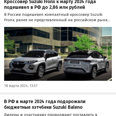
Кроссовер Suzuki Fronx к марту 2024 года
подешевел в РФ до 2,86 млн рублей
В России подешевел компактный кроссовер Suzuki
Fronx, ранее не представленный на российском рынке
официально. Если в феврале он стоил на одном из
классифайдов минимум 2 990 000 рублей, то к марту его
минимальный ценник снизился до 2 859 000 рублей…
18 марта 2024, 13:57
В РФ в марте 2024 года подорожали
бюджетные хэтчбеки Suzuki Baleno
Дилеры и «частники» продолжают поставлять в