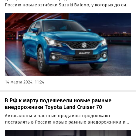
Россию новые хэтчбеки Suzuki Baleno, у которых до сих
пор нет ни одной «официальной» альтернативы на
российском рынке.
14 марта 2024, 11:24
В РФ к марту подешевели новые рамные
внедорожники Toyota Land Cruiser 70
Автосалоны и частные продавцы продолжают
поставлять в Россию новые рамные внедорожники и
пикапы Toyota Land Cruiser 70-й серии. К тому же, за
последний месяц они стали доступнее: если в начале