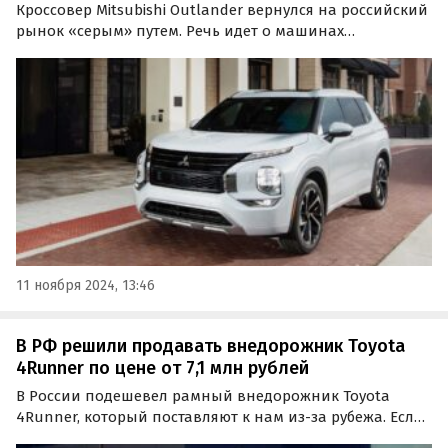
Кроссовер Mitsubishi Outlander вернулся на российский
рынок «серым» путем. Речь идет о машинах
последнего, четвертого поколения, цены на которые
на одном из сайтов объявлений в ноябре начинаются
от 3 400 000 рублей, пишут «Автоновости дня».
11 ноября 2024, 13:46
В РФ решили продавать внедорожник Toyota
4Runner по цене от 7,1 млн рублей
В России подешевел рамный внедорожник Toyota
4Runner, который поставляют к нам из-за рубежа. Если
в декабре его продавали минимум за 9,4 млн рублей,