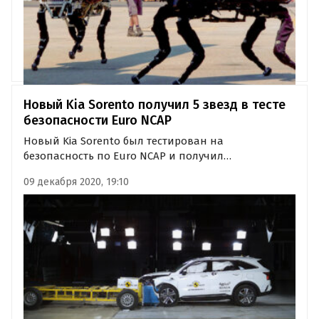
Новый Kia Sorento получил 5 звезд в тесте
безопасности Euro NCAP
Новый Kia Sorento был тестирован на
безопасность по Euro NCAP и получил
достойнейшую оценку — 5 звезд. Все версии
09 декабря 2020, 19:10
Sorento показали наивысший результат, даже
версия с гибридной силовой установкой, которая
появится в начале 2021 году на европейских…