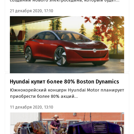
выпускаться на одной архитектуре с хэтчбеком ID.3
21 декабря 2020, 17:10
и кроссовером ID.4. Автомобиль должен стать
прямым конкурентом Tesla Model S.
Hyundai купит более 80% Boston Dynamics
Южнокорейский концерн Hyundai Motor планирует
приобрести более 80% акций
специализирующейся на робототехнике компании
11 декабря 2020, 13:10
Boston Dynamics. Сумма сделки может составить от
736 до 828 миллионов долларов США.