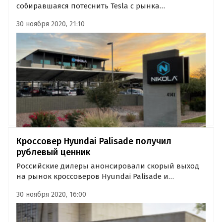
собиравшаяся потеснить Tesla с рынка
электрокаров, оказалась на пороге полного краха.
30 ноября 2020, 21:10
Угроза разорения нависла над стартапом после
пересмотра договора с General Motors, сообщает
Bloomberg.
Кроссовер Hyundai Palisade получил
рублевый ценник
Российские дилеры анонсировали скорый выход
на рынок кроссоверов Hyundai Palisade и
объявили цены на эту модель во всех
30 ноября 2020, 16:00
комплектациях. Российским покупателям эти
вседорожники предложат в четырёх исполнениях,
включая спецверсию Cosmos.