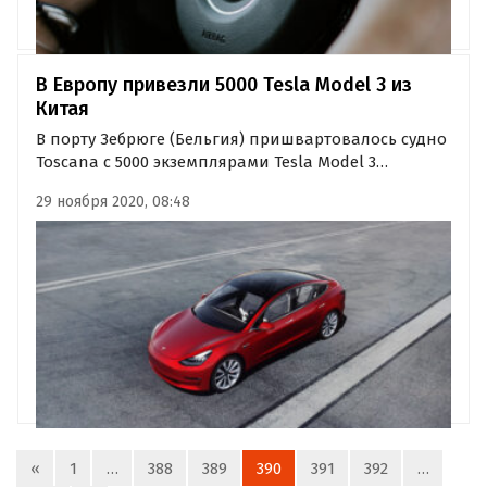
В Европу привезли 5000 Tesla Model 3 из
Китая
В порту Зебрюге (Бельгия) пришвартовалось судно
Toscana с 5000 экземплярами Tesla Model 3
китайской сборки, откуда эти электромобили уже
29 ноября 2020, 08:48
по суше отправятся в другие страны Европы.
«
1
…
388
389
390
391
392
…