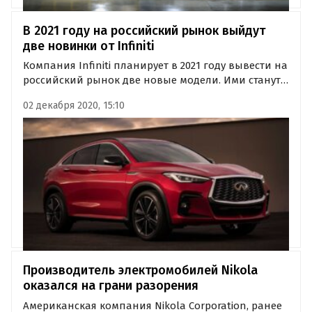
В 2021 году на российский рынок выйдут
две новинки от Infiniti
Компания Infiniti планирует в 2021 году вывести на
российский рынок две новые модели. Ими станут
обновленный кроссовер Infiniti QX60 и
02 декабря 2020, 15:10
купеобразный кроссовер Infiniti QX55.
Производитель электромобилей Nikola
оказался на грани разорения
Американская компания Nikola Corporation, ранее