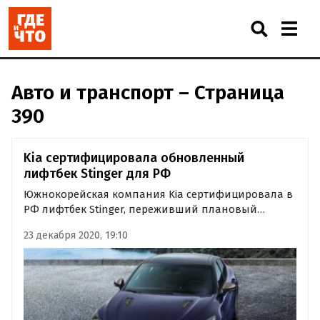
Авто и транспорт – Страница
390
Kia сертифицировала обновленный
лифтбек Stinger для РФ
Южнокорейская компания Kia сертифицировала в
РФ лифтбек Stinger, переживший плановый
рестайлинг в августе. На рынке России его можно
23 декабря 2020, 19:10
будет увидеть в 2021 году.