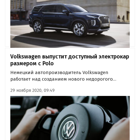
Volkswagen выпустит доступный электрокар
размером с Polo
Немецкий автопроизводитель Volkswagen
работает над созданием нового недорогого
электромобиля размером с Polo. Стоимость
29 ноября 2020, 09:49
«зеленой» новинки не превысит 25 000 евро,
сообщает агентство Reuters.