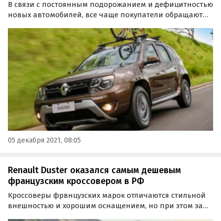
В связи с постоянным подорожанием и дефицитностью
новых автомобилей, все чаще покупатели обращают
внимание на рынок подержанных авто. Издание
«Автоновости дня» рассказало о ТОП-5 надежных б/у
иномарок стоимостью порядка 1 млн.
05 декабря 2021, 08:05
Renault Duster оказался самым дешевым
французским кроссовером в РФ
Кроссоверы фрвнцузских марок отличаются стильной
внешностью и хорошим оснащением, но при этом за
большинство из них просят вполне вменяемые деньги.