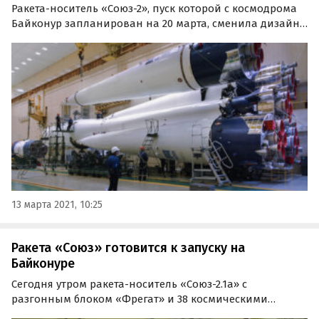
Ракета-носитель «Союз-2», пуск которой с космодрома
Байконур запланирован на 20 марта, сменила дизайн.
На смену привычному серо-оранжевому цветовому
сочетанию пришел бело-синий окрас, напоминающий
о легендарной ракете «Восток», на которой 60 лет…
13 марта 2021, 10:25
Ракета «Союз» готовится к запуску на
Байконуре
Сегодня утром ракета-носитель «Союз-2.1а» с
разгонным блоком «Фрегат» и 38 космическими
аппаратами была вывезена на стартовый комплекс