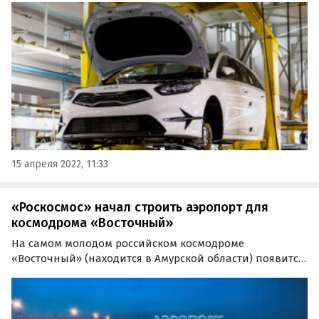
калининградский «Автотор», ныне собирающих только
Kia и Hyundai.
15 апреля 2022, 11:33
«Роскосмос» начал строить аэропорт для
космодрома «Восточный»
На самом молодом российском космодроме
«Восточный» (находится в Амурской области) появится
свой аэропортовый комплекс. Госкорпорация
«Роскосмос», которой принадлежит этот объект, уже
начала соответствующие монтажные работы.