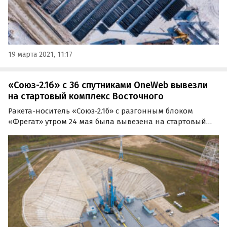
19 марта 2021, 11:17
«Союз-2.1б» с 36 спутниками OneWeb вывезли
на стартовый комплекс Восточного
Ракета-носитель «Союз-2.1б» с разгонным блоком
«Фрегат» утром 24 мая была вывезена на стартовый
комплекс космодрома Восточный. В качестве полезной
нагрузки ракеты в рамках запланированного на 27
мая запуска выступают 36 космическими аппаратов…