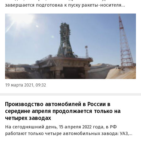
завершается подготовка к пуску ракеты-носителя
«Союз-2.1а. Уже завтра она вместе с разгонным блоком
«Фрегат», космическим аппаратом CAS500-1 и
кластером попутных грузов отправится на МКС.
19 марта 2021, 09:32
Производство автомобилей в России в
середине апреля продолжается только на
четырех заводах
На сегодняшний день, 15 апреля 2022 года, в РФ
работают только четыре автомобильных завода: УАЗ,
Haval, «Мазда Соллерс» во Владивостоке и