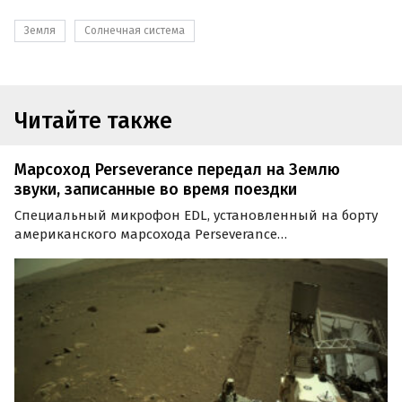
Земля
Солнечная система
Читайте также
Марсоход Perseverance передал на Землю
звуки, записанные во время поездки
Специальный микрофон EDL, установленный на борту
американского марсохода Perseverance
(«Настойчивость») для записи звуков при входе
аппарата в марсианскую атмосферу, спуске и посадке
ровера на поверхность Красной планеты, при проезде
на расстояние…