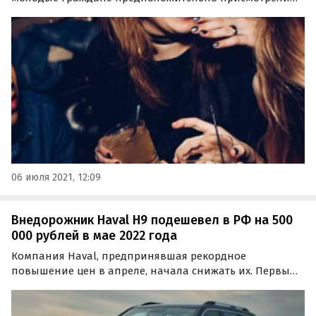
для шумных вечеринок в период пандемии. В 2020 году
сервис заблокировал 20 000 подозрительных
бронирований в семи городах США.
06 июля 2021, 12:09
Внедорожник Haval H9 подешевел в РФ на 500
000 рублей в мае 2022 года
Компания Haval, предпринявшая рекордное
повышение цен в апреле, начала снижать их. Первым
подешевел кроссовер Jolion, а теперь пришел черед
самой дорогой модели бренда — внедорожника H9,
стоимость которого снизилась сразу на 500 тыс.