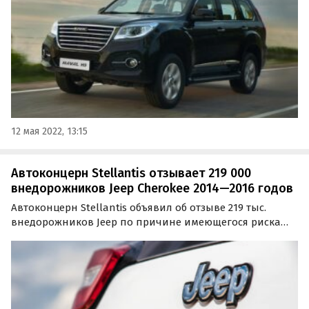
рублей…
12 мая 2022, 13:15
Автоконцерн Stellantis отзывает 219 000
внедорожников Jeep Cherokee 2014—2016 годов
Автоконцерн Stellantis объявил об отзыве 219 тыс.
внедорожников Jeep по причине имеющегося риска
возгорания. Владельцам попавших под отзывную
кампанию автомашин рекомендуется парковать их
вдали от зданий на улице до тех пор, пока не будут
проведены…