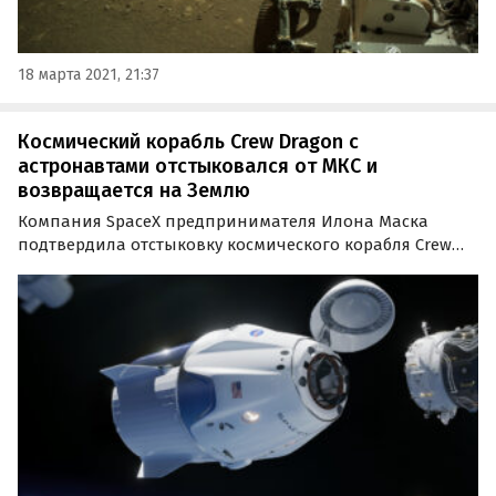
18 марта 2021, 21:37
Космический корабль Crew Dragon с
астронавтами отстыковался от МКС и
возвращается на Землю
Компания SpaceX предпринимателя Илона Маска
подтвердила отстыковку космического корабля Crew
Dragon с четырьмя астронавтами миссии Crew-1 на
борту от Международной космической станции (МКС)
для возвращения на Землю.