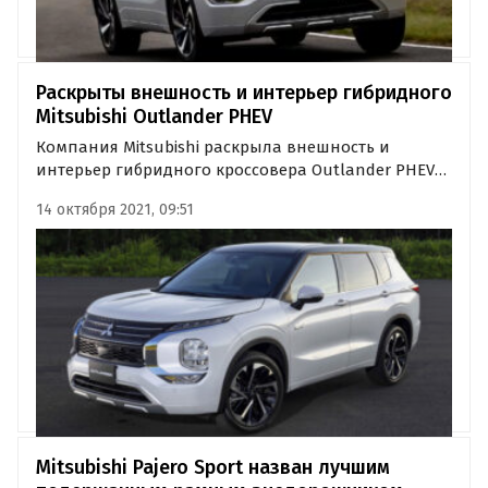
Раскрыты внешность и интерьер гибридного
Mitsubishi Outlander PHEV
Компания Mitsubishi раскрыла внешность и
интерьер гибридного кроссовера Outlander PHEV
нового поколения и назвала точную дату его
14 октября 2021, 09:51
премьеры. Как сообщают «Автоновости дня»,
новый Outlander PHEV дебютирует 28 октября, а в
продажу на рынке США он…
Mitsubishi Pajero Sport назван лучшим