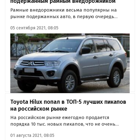
подержанным рамным внедорожником
Рамные внедорожники весьма популярны на
рынке подержанных авто, в первую очередь
благодаря большому ресурсу, в связи с чем даже
05 сентября 2021, 08:05
экземпляры возрастом в 10-15 лет не утрачивают
своих основных эксплуатационных качеств.
Toyota Hilux попал в ТОП-5 лучших пикапов
на российском рынке
На российском рынке ежегодно продается
порядка 10 тыс. новых пикапов, что не очень
много, но все же это позволяет производителям
01 августа 2021, 08:05
предлагать такие авто на нашем рынке.