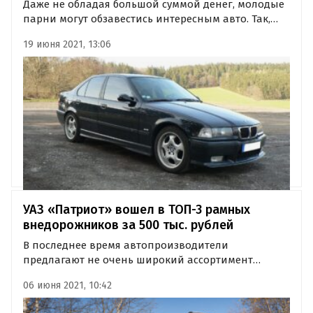
Даже не обладая большой суммой денег, молодые
парни могут обзавестись интересным авто. Так,
издание «Автоновости дня» рассказало о ТОП-3
19 июня 2021, 13:06
недорогих четырехдверок, которые могут
прийтись по душе молодежи.
УАЗ «Патриот» вошел в ТОП-3 рамных
внедорожников за 500 тыс. рублей
В последнее время автопроизводители
предлагают не очень широкий ассортимент
рамных внедорожников. Тем не менее, на
06 июня 2021, 10:42
вторичном рынке таких машин в достатке.
Издание «Где и что» составило ТОП-3