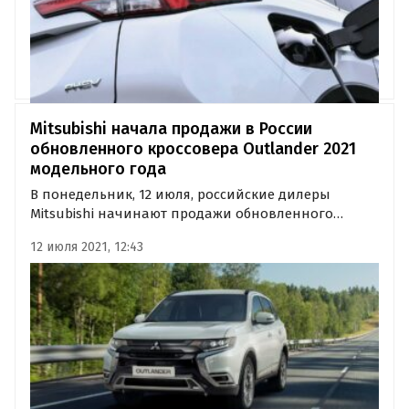
Mitsubishi начала продажи в России
обновленного кроссовера Outlander 2021
модельного года
В понедельник, 12 июля, российские дилеры
Mitsubishi начинают продажи обновленного
кроссовера Outlander. Паркетник, получивший
12 июля 2021, 12:43
точечные изменения в экстерьере и интерьере,
предлагается в восьми комплектациях по цене от 1
889 000 рублей, пишут…