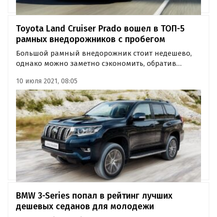
Toyota Land Cruiser Prado вошел в ТОП-5
рамных внедорожников с пробегом
Большой рамный внедорожник стоит недешево,
однако можно заметно сэкономить, обратив
внимание на вторичный рынок. Издание
10 июля 2021, 08:05
«Автоновости дня» рассказало о ТОП-5 рамных
внедорожников возрастом в три года, которые
стоит подыскать на «вторичке».
BMW 3-Series попал в рейтинг лучших
дешевых седанов для молодежи