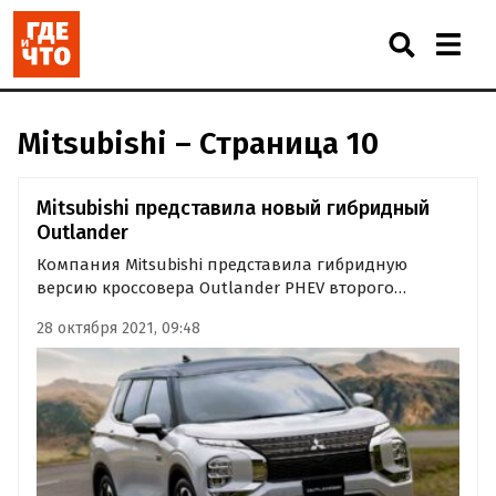
Mitsubishi – Страница 10
Mitsubishi представила новый гибридный
Outlander
Компания Mitsubishi представила гибридную
версию кроссовера Outlander PHEV второго
поколения. Как сообщают «Автоновости дня»,
28 октября 2021, 09:48
автомобиль перешел на новую платформу, стал
семиместным и получил сразу семь режимов
вождения вместо трех, которые были у…