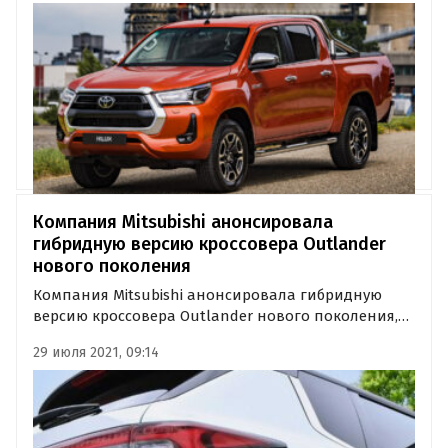
Компания Mitsubishi анонсировала
гибридную версию кроссовера Outlander
нового поколения
Компания Mitsubishi анонсировала гибридную
версию кроссовера Outlander нового поколения,
которая будет доступна только на японском рынке.
29 июля 2021, 09:14
Исполнение с приставкой PHEV дебютирует уже
грядущий зимой, а подтверждением этому служат
два не слишком…