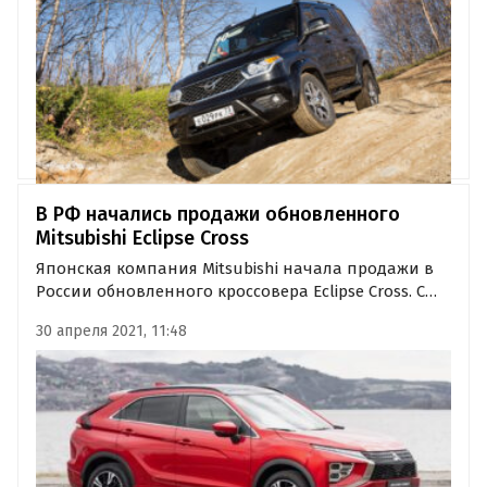
подержанных рамных внедорожников за 500
тысяч рублей.
В РФ начались продажи обновленного
Mitsubishi Eclipse Cross
Японская компания Mitsubishi начала продажи в
России обновленного кроссовера Eclipse Cross. С
апреля новинка предлагается в трех
30 апреля 2021, 11:48
комплектациях с двумя моторами на выбор по
цене от 2 413 000 до 2 753 000 рублей.