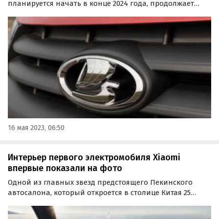
планируется начать в конце 2024 года, продолжает
проходить дорожные испытания. Об этом можно судить
по короткому видеоролику, опубликованному в
социальной сети «ВКонтакте» инсайдерским
пабликом…
16 мая 2023, 06:50
Интерьер первого электромобиля Xiaomi
впервые показали на фото
Одной из главных звезд предстоящего Пекинского
автосалона, который откроется в столице Китая 25
апреля 2024 года, станет Xiaomi SU7 — первый
электромобиль китайского техногиганта.