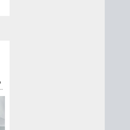
а
mi
е