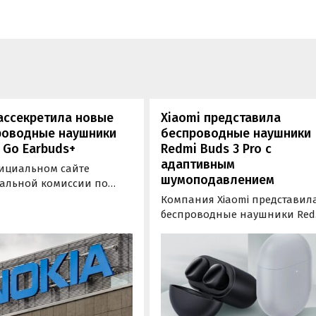
ассекретила новые
Xiaomi представила
роводные наушники
беспроводные наушники
 Go Earbuds+
Redmi Buds 3 Pro с
адаптивным
ициальном сайте
шумоподавлением
альной комиссии по
США (FCC) появились
Компания Xiaomi представил
е о беспроводных
беспроводные наушники Red
ooth-наушниках Nokia Go
Buds 3 Pro с адаптивным
s+. Сообщается, что
шумоподавлением и
ка должна быть
влагозащитой. Наушники уж
нтована уже в течение
появились на Aliexpress, где
ющих нескольких
предлагаются с бесплатной
в.
доставкой в Россию за 60