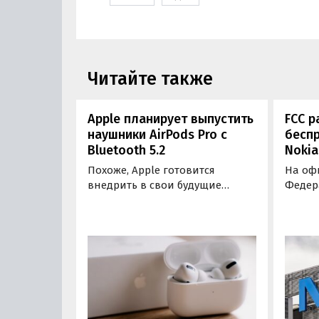
Читайте также
Apple планирует выпустить
FCC р
наушники AirPods Pro с
бесп
Bluetooth 5.2
Nokia
Похоже, Apple готовится
На оф
внедрить в свои будущие
Федер
устройства поддержку
связи 
современного беспроводного
данны
протокола Bluetooth 5.2. Об
Bluet
этом свидетельствует
Earbud
соответствующая заявка,
новин
поданная в организацию
презе
Bluetooth SIG в начале августа.
следу
месяце