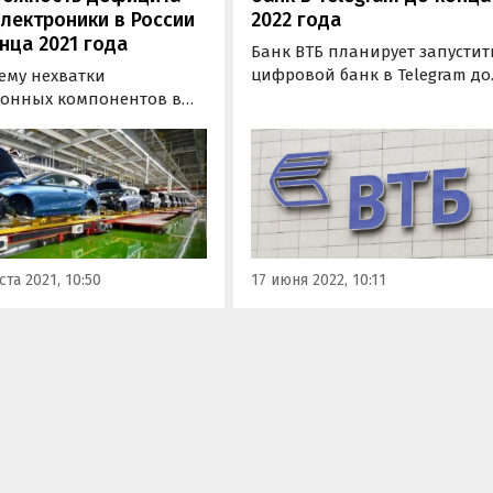
лектроники в России
2022 года
нца 2021 года
Банк ВТБ планирует запустит
цифровой банк в Telegram до
ему нехватки
конца 2022 года. Клиенты
ронных компонентов в
получат возможность
 не удастся решить, по
оплачивать покупки или
й мере, до конца 2021
производить перевод средст
Об этом заявил «РИА
со своих счетов без
ти» исполнительный
использования ВТБ Онлайн.
тор аналитического
тва «Автостат» Сергей
.
ста 2021, 10:50
17 июня 2022, 10:11