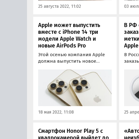
25 августа 2022, 11:02
03 июля
Apple может выпустить
В РФ 
вместе с iPhone 14 три
зака
модели Apple Watch и
метки
новые AirPods Pro
Apple
Этой осенью компания Apple
В Рос
должна выпустить новое
заказ
поколение своих флагманских
Apple 
смартфонов, условно
котор
именуемое iPhone 14. А вместе с
«Лока
ними свет увидят и другие
опред
мобильные новинки Apple, о
объект
чем сообщает издание
Gizmochina, авторам которого
18 мая 2022, 11:08
25 апре
стала известна…
Смартфон Honor Play 5 с
«Авт
квадрокамерой выйдет до
неиз