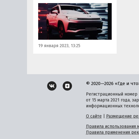
расширении дилерской сети —
с 19 января география сбыта и
фирменного сервиса
пополнилась десятью
крупными городами России.
19 января 2023, 13:25
© 2020—2026 «Где и что
Регистрационный номер и
от 15 марта 2021 года, 
информационных техноло
О сайте
|
Размещение ре
Правила использования 
Правила применения рек