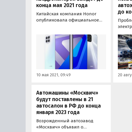
конца мая 2021 года
автоэ
до ко
Китайская компания Honor
опубликовала официальное
Пробл
изображение нового
элект
смартфона Honor Play 5.
России
Новинка, получившая
крайне
сверхтонкий OLED-дисплей,
года. 
«квадрокамеру» и поддержку
Новос
5G, дебютирует на домашнем
дирек
рынке уже 18 мая «Сердце»
агентс
Honor Play 5 –
Удалов
10 мая 2021, 09:49
20 авгу
восьмиядерный…
Автомашины «Москвич»
будут поставлены в 21
автосалон в РФ до конца
января 2023 года
Возрожденный автозавод
«Москвич» объявил о