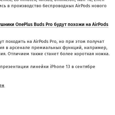
ись в производство беспроводных AirPods нового
ники OnePlus Buds Pro будут похожи на AirPods
дут походить на AirPods Prо, но при этом получат
вия в арсенале премиальных функций, например,
я. Отличием также станет более короткая ножка.
презентации линейки iPhone 13 в сентябре
ен