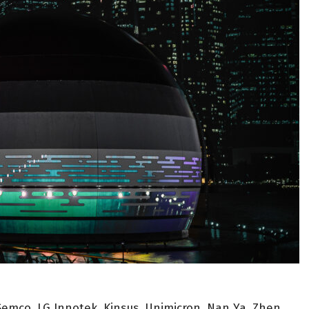
emco, LG Innotek, Kinsus, Unimicron, Nan Ya, Zhen