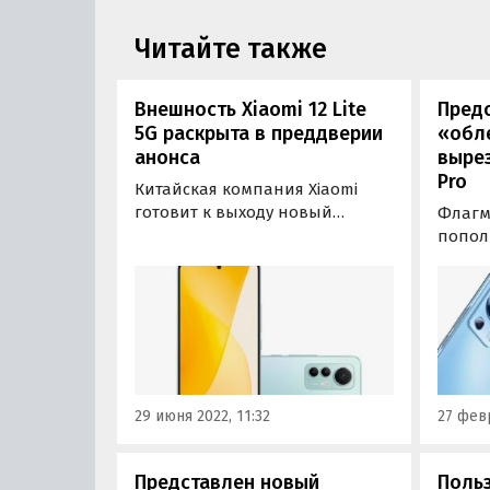
Читайте также
Внешность Xiaomi 12 Lite
Предс
5G раскрыта в преддверии
«обл
анонса
вырез
Pro
Китайская компания Xiaomi
готовит к выходу новый
Флагма
смартфон Xiaomi 12 Lite 5G,
попол
который присоединится к
К вып
нынешней флагманской серии
и Xiao
бренда. И в преддверии
их «о
анонса новинки известный
назван
инсайдер Эван Бласс
котор
поделился ее эксклюзивными
Барсел
пресс-рендерами.
29 июня 2022, 11:32
27 февр
Представлен новый
Польз