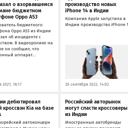
казал о взорвавшемся
производство новых
рмане бюджетном
iPhone 14 в Индии
тфоне Oppo A53
Компания Apple запустила в
Индии производство iPhone 1
ователь бюджетного
Смартфоны индийской сбор
фона Oppo A53 из Индии
поступят в продажу к концу
зал об инциденте с
2022 года. В своем заявлении
ством. В видеоролике на
изданию TechCrunch компан
e он сообщил, что
Apple заявила, что рада нача
онный аппарат
производство iPhone 14 в
лся прямо у него в
Индии всего через…
не.
 2021, 16:17
26 сентября 2022, 14:02
дии дебютировал
Российский авторынок
 кроссвэн Kia на базе
могут спасти кроссоверы
s
из Индии
орейский автоконцерн
Иностранные автобренды