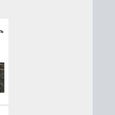
ть
а
ло