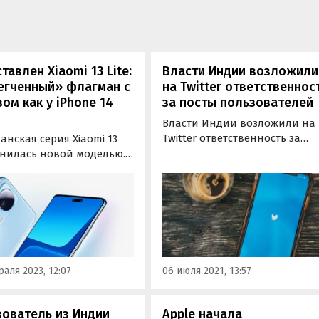
тавлен Xiaomi 13 Lite:
Власти Индии возложили
егченный» флагман с
на Twitter ответственнос
ом как у iPhone 14
за посты пользователей
Власти Индии возложили на
Twitter ответственность за
нская серия Xiaomi 13
посты пользователей. После
нилась новой моделью.
неоднократных
ущенным ранее Xiaomi 13
предупреждений руководств
mi 13 Pro присоединилась
соцсети о необходимости
блегченная» версия под
придерживаться норм
ием Xiaomi 13 Lite,
законодательства
ую представили в
правительство Индии переш
оне в рамках MWC 2023.
к решительным действиям и
аля 2023, 12:07
06 июля 2021, 13:57
обратилось в…
ователь из Индии
Apple начала