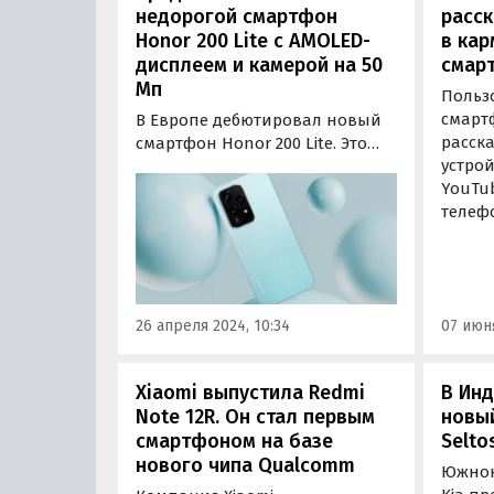
недорогой смартфон
расс
Honor 200 Lite с AMOLED-
в ка
дисплеем и камерой на 50
смар
Мп
Польз
смарт
В Европе дебютировал новый
расска
смартфон Honor 200 Lite. Это
устрой
гаджет среднего класса,
YouTub
стоимость которого стартует с
телеф
отметки 330 евро или около 32,6
взорва
тыс. рублей по текущему курсу.
карма
26 апреля 2024, 10:34
07 июня
Xiaomi выпустила Redmi
В Ин
Note 12R. Он стал первым
новый
смартфоном на базе
Selto
нового чипа Qualcomm
Южнок