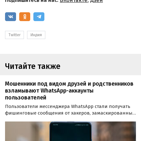
Подпишитесь на нас:
ВКонтакте
,
Дзен
Twitter
Индия
Читайте также
Мошенники под видом друзей и родственников
взламывают WhatsApp-аккаунты
пользователей
Пользователи мессенджера WhatsApp стали получать
фишинговые сообщения от хакеров, замаскированные
под сообщения от друзей и родственников. В
сообщении содержится просьба переслать 6-значный
код авторизации для нового устройства.