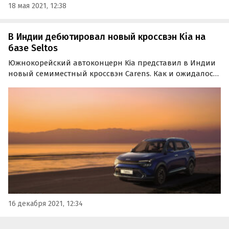
18 мая 2021, 12:38
В Индии дебютировал новый кроссвэн Kia на
базе Seltos
Южнокорейский автоконцерн Kia представил в Индии
новый семиместный кроссвэн Carens. Как и ожидалось
ранее, новинка получила узнаваемый дизайн в стиле
кроссовера Seltos и самое богатое в классе оснащение,
призванное удовлетворить все потребности…
16 декабря 2021, 12:34