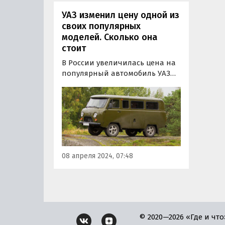
УАЗ изменил цену одной из
своих популярных
моделей. Сколько она
стоит
В России увеличилась цена на
популярный автомобиль УАЗ
«Буханка». Согласно
информации издания
«Автоновости дня», с апреля
Ульяновский автозавод
повысил стоимость одной из
моделей СГР 2024 года на 15
тысяч рублей или 1,1%.
08 апреля 2024, 07:48
© 2020—2026 «Где и что