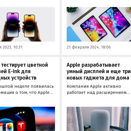
и моделями iPhone 15.
предшественников. Их точны
размеры рассекретили
источники, знакомые с
планами Apple.
 2023, 10:31
21 февраля 2024, 18:06
 тестирует цветной
Apple разрабатывает
ей E-Ink для
умный дисплей и еще три
ных устройств
новых гаджета для дома
ошлой неделе появилась
Компания Apple активно
ация о том, что Apple
работает над расширением
т к выпуску
категории устройств для
ипиально новую модель
«умного» дома. В ближайши
e с дополнительным
пару лет в ассортименте
еем на электронных
компании появятся еще
лах. И теперь известный
несколько гаджетов для дома
тик Мин-Чи Куо из TF
и новым поколением колонк