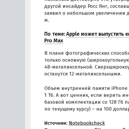
другой инсайдер Росс Янг, сослав
заявил о небольшом увеличении д
м.
По теме:
Apple может выпустить е
Pro Max
В плане фотографических способ
только основную (широкоугольную) 
48-мегапиксельной. Сверхширокоу
останутся 12-мегапиксельными.
Объем внутренней памяти iPhone 1
1 Тб. А вот ценник, если верить 
базовой комплектации со 128 Гб п
по текущему курсу) – на 100 долла
Источник:
Notebookcheck