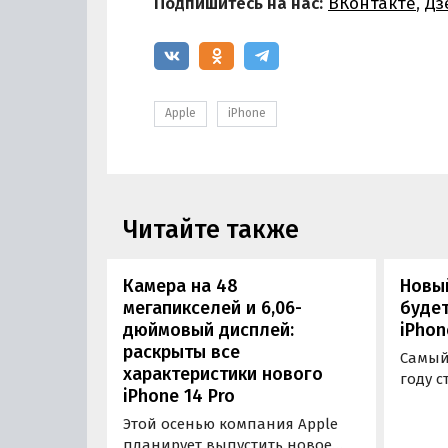
Подпишитесь на нас:
ВКонтакте
,
Дз
Apple
iPhone
Читайте также
Камера на 48
Новый
мегапикселей и 6,06-
будет
дюймовый дисплей:
iPhon
раскрыты все
Самый
характеристики нового
году с
iPhone 14 Pro
идет о
премь
Этой осенью компания Apple
в сент
планирует выпустить новое