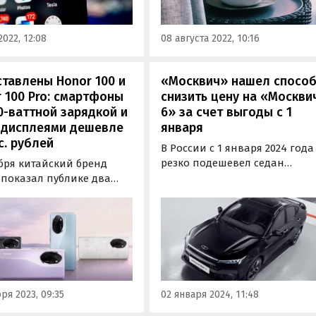
ational Securities
HomePod дело не ограничитс
рдил это.
утверждает Марк…
2022, 12:08
08 августа 2022, 10:16
тавлены Honor 100 и
«Москвич» нашел спосо
 100 Pro: смартфоны
снизить цену на «Москви
0-ваттной зарядкой и
6» за счет выгоды с 1
-дисплеями дешевле
января
с. рублей
В России с 1 января 2024 года
резко подешевел седан
бря китайский бренд
«Москвич 6». Две его версии
 показал публике два
стали доступнее на 200 тыс.
 смартфона,
рублей или 7,1 — 7,6%, сообщ
иненных в серию Honor
портал «Автоновости дня» со
то базовый Honor 100 и
ссылкой на данные
й Honor 100 Pro,
собственного мониторинга
ые отличаются моделью
прайс-листов «Москвича».
ссора, размером экрана и
еством камер.
ря 2023, 09:35
02 января 2024, 11:48