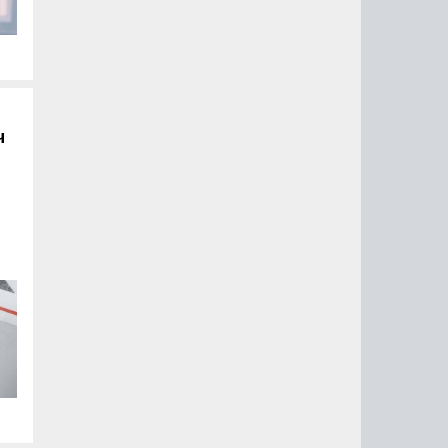
я,
б
ч
ает