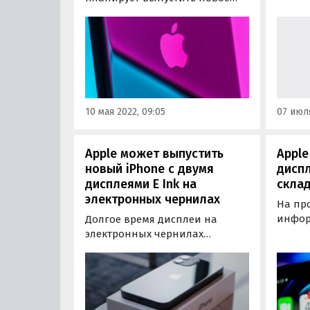
другим
поколение флагманской серии
iPhone. В линейку iPhone 14
может выйти в четырех
модификациях,
характеристики одной из
которых уже просочились в
Сеть.
10 мая 2022, 09:05
07 июля
Apple может выпустить
Apple
новый iPhone с двумя
диспл
дисплеями E Ink на
склад
электронных чернилах
На пр
информ
Долгое время дисплеи на
готови
электронных чернилах
принц
использовались
iPhon
исключительно в электронных
диспл
книгах. От применения в
черни
другой технике
анали
производителей