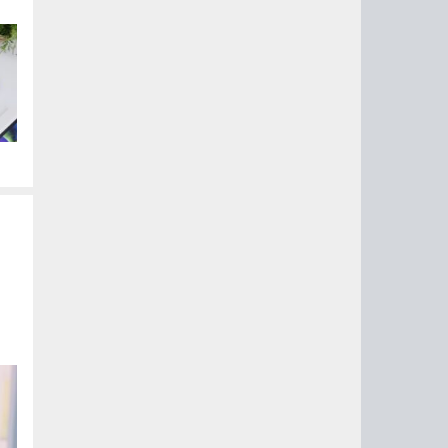
е
е
,
и