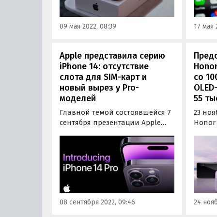
Intern
останавливала монохромность
подтве
и низкая частота обновления.
09 мая 2022, 08:39
17 мая 
Apple представила серию
Предс
iPhone 14: отсутствие
Honor
слота для SIM-карт и
со 10
новый вырез у Pro-
OLED
моделей
55 ты
Главной темой состоявшейся 7
23 ноя
сентября презентации Apple
Honor
стала новая флагманская
новых
серия iPhone 14, в которую
объед
вошли четыре модели. Это
100. Э
базовые iPhone 14 и iPhone 14
топовы
Plus, а также топовые iPhone 14
котор
Pro и iPhone 14 Pro Max,
проце
которые отличаются не
колич
08 сентября 2022, 09:46
24 нояб
только…