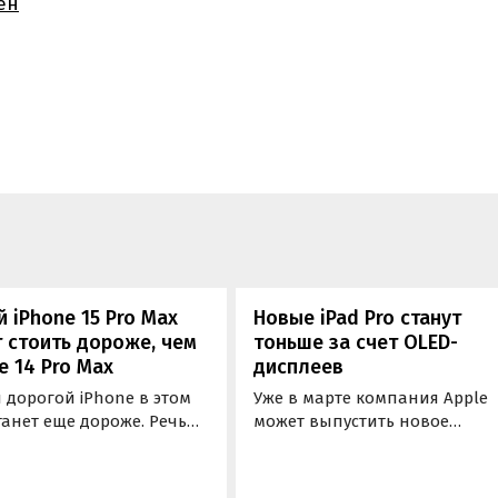
ен
 iPhone 15 Pro Max
Новые iPad Pro станут
 стоить дороже, чем
тоньше за счет OLED-
e 14 Pro Max
дисплеев
 дорогой iPhone в этом
Уже в марте компания Apple
танет еще дороже. Речь
может выпустить новое
 новом iPhone 15 Pro Max,
поколение iPad Air и iPad Pro.
ера которого ожидается
Новые модели с приставкой
ябре наряду с тремя
Pro будут тоньше