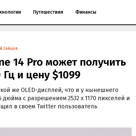
хнологии
Путешествия
Финансы
й Зайцев
ne 14 Pro может получить
 Гц и цену $1099
акой же OLED-дисплей, что и у нынешнего
6 дюйма с разрешением 2532 х 1170 пикселей и
общил в своем Twitter пользователь