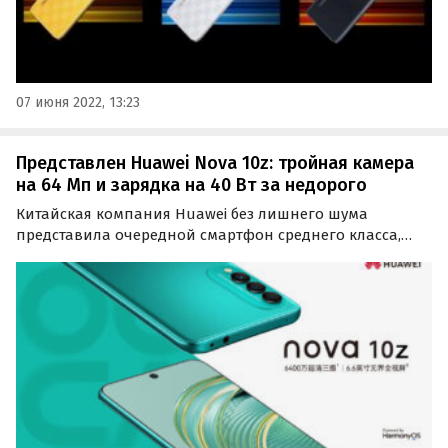
07 июня 2022, 13:23
Представлен Huawei Nova 10z: тройная камера
на 64 Мп и зарядка на 40 Вт за недорого
Китайская компания Huawei без лишнего шума
представила очередной смартфон среднего класса,
который стал частью популярной серии Nova. Новинка
под названием Huawei Nova 10z уже доступна для
предзаказа в Китае по цене от 1599 до 1799 юаней или
за…