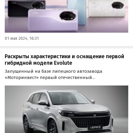
01 мая 2024, 16:31
Раскрыты характеристики и оснащение первой
гибридной модели Evolute
Запущенный на базе липецкого автозавода
«Моторинвест» первый отечественный
электромобильный бренд Evolute готовит к выходу
свою новую модель. Это Evolute i-Space — шестая
модель в линейке марки и первый в ее истории
гибрид, сообщают «Автоновости…