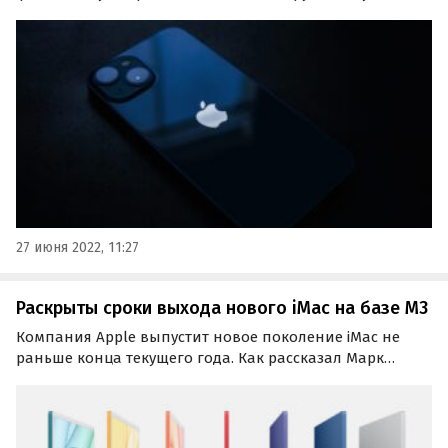
четыре модели. И несмотря на то, что до анонса еще
как минимум пара месяцев, источники Bloomberg уже
раскрыли некоторые особенности новинок.
27 июня 2022, 11:27
Раскрыты сроки выхода нового iMac на базе M3
Компания Apple выпустит новое поколение iMac не
раньше конца текущего года. Как рассказал Марк
Гурман из Bloomberg, фирменный моноблок пропустит
обновление до текущего чипа M2 и сразу перейдет на
еще не представленный M3.