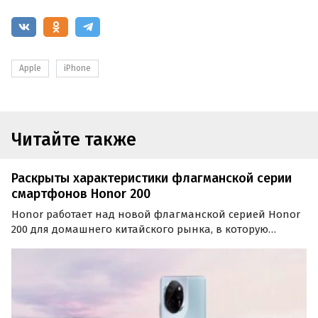
Apple
iPhone
Читайте также
Раскрыты характеристики флагманской серии
смартфонов Honor 200
Honor работает над новой флагманской серией Honor
200 для домашнего китайского рынка, в которую
войдут как минимум два смартфона с модельными
номерами ELP-AN00 и ELI-AN00. Это будут Honor 200 и
Honor 200 Pro. Их характеристики уже засветились в
Сети.