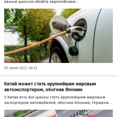
явным шансом обойти европейским
автопроизводителей. Поднебесная лидирует в мире и
по внедрению электрокаров, и по производству
аккумуляторов для них, пишет Bloomberg.
05 июня 2023, 08:32
Китай может стать крупнейшим мировым
автоэкспортером, обогнав Японию
У Китая есть все шансы стать крупнейшим мировым
экспортером автомобилей, обогнав Японию, Германию,
Южную Корею и другие страны. Такой прогноз дали
эксперты аналитического агентства Moody's.