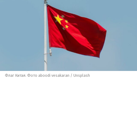
Флаг Китая. Фото aboodi vesakaran / Unsplash