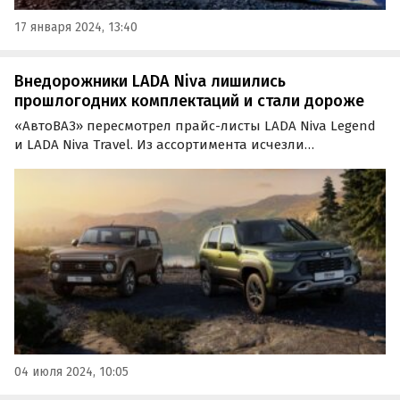
17 января 2024, 13:40
Внедорожники LADA Niva лишились
прошлогодних комплектаций и стали дороже
«АвтоВАЗ» пересмотрел прайс-листы LADA Niva Legend
и LADA Niva Travel. Из ассортимента исчезли
внедорожники 2023 года выпуска, в результате чего
минимальная стоимость классической «Нивы»
выросла на 19 тыс. рублей, а Niva Travel — сразу на 100
тыс.…
04 июля 2024, 10:05