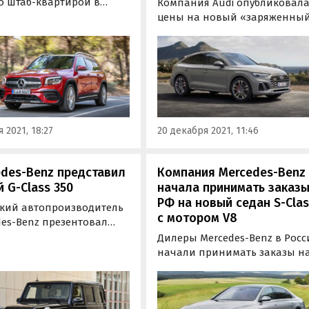
о штаб-квартирой в
Компания Audi опубликовал
рте отзывает в России 61
цены на новый «заряженны
обиль Mercedes-Benz GLB
купе-кроссовер Audi SQ5
47) из-за возможных
Sportback. По данным
ем с креплением
«Автоновостей дня», заказат
овки передних колесных
новинку можно с
Об этом сообщает
сегодняшнего дня.
ндарт.
Минимальная стоимость – 6
578 500 рублей.
 2021, 18:27
20 декабря 2021, 11:46
des-Benz представил
Компания Mercedes-Benz
 G-Class 350
начала принимать заказы
РФ на новый седан S-Cla
кий автопроизводитель
с мотором V8
des-Benz презентовал
 маломощную версию
Дилеры Mercedes-Benz в Рос
рожника G-Class для
начали принимать заказы н
 Китая. Модификация G
новый S-Class W223 с самым
здана для того, чтобы
дорогим и статусным
ти модель из-под налога
двигателем V8 4.0. Приобрест
скошь.