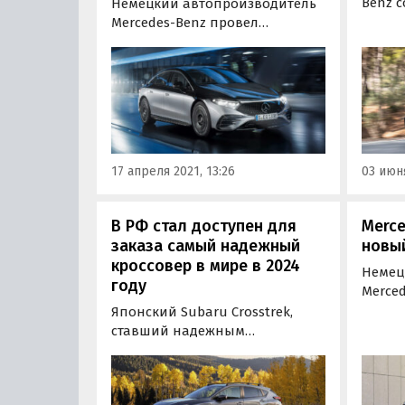
Benz с
Немецкий автопроизводитель
Штутга
Mercedes-Benz провел
автом
презентацию своего первого
(тип 2
полностью электрического
пробл
седана Mercedes-Benz EQS 2022
облиц
модельного года с дальностью
арок. 
хода в 770 км на одном заряде
Росста
батарей.
17 апреля 2021, 13:26
03 июня
В РФ стал доступен для
Merce
заказа самый надежный
новый
кроссовер в мире в 2024
Немец
году
Merce
новую
Японский Subaru Crosstrek,
внедо
ставший надежным
рынка
кроссовером в мире по версии
350 со
Consumer Reports, стал
вывес
доступен для заказа в России
на ро