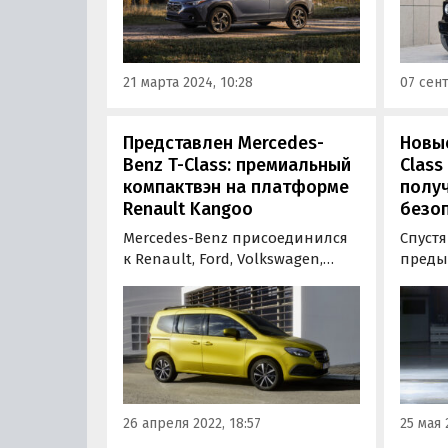
за четыре миллиона рублей.
21 марта 2024, 10:28
07 сент
Представлен Mercedes-
Новые
Benz T-Class: премиальный
Class
компактвэн на платформе
полу
Renault Kangoo
безо
Mercedes-Benz присоединился
Спустя
к Renault, Ford, Volkswagen,
преды
Peugeot и Citroen в сегменте
тестов
легких коммерческих
новую.
автомобилей со своей новой
европ
моделью премиум-класса. Это
безоп
Mercedes-Benz T-Class,
не три
премьера которого состоялась
хэтчбе
сегодня, 26 апреля.
308, 
26 апреля 2022, 18:57
25 мая 