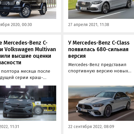
такой седан можно в двух
комплектациях по цене
15 230 000 и 16 790 000 рублей
соответственно.
ября 2020, 00:30
27 апреля 2021, 11:38
 Mercedes-Benz C-
У Mercedes-Benz C-Class
 и Volkswagen Multivan
появилась 680-сильная
чили высшие оценки
версия
пасности
Mercedes-Benz представил
спортивную версию новых
 полтора месяца после
седана и универсала C-Class 
дущей серии краш-
Mercedes-AMG C63 S. С
 Euro NCAP провела
переходом в третье по счету
 Теперь на соответствие
поколение компания из
ейским стандартам
Штутгарта оказалась от 2,0-
асности проверялись уже
литровой бензиновой
, а сразу шесть моделей:
«турбочетверки», заменив ее
ки Opel Astra и Peugeot
на гибридную установку…
минивэн Volkswagen…
2022, 11:31
22 сентября 2022, 08:09