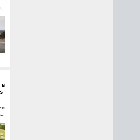
а
й»
ь
 в
ss
сии
а
и