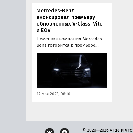
Mercedes-Benz
анонсировал премьеру
обновленных V-Class, Vito
и EQV
Немецкая компания Mercedes-
Benz готовится к премьере
обновленных моделей V-Class,
Vito и EQV, дебют которых
ожидается этим летом.
Автопроизводитель
опубликовал первый тизер,
чтобы подогреть интерес к
выходу новых автомобилей.
17 мая 2023, 08:10
© 2020—2026 «Где и что