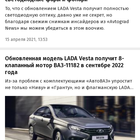
То, что с обновлением LADA Vesta получит полностью
светодиодную оптику, давно уже не секрет, но
благодаря свежим снимкам инсайдеров из «Avtograd
News» мы можем убедиться в этом воочию.
15 апреля 2021, 13:53
Обновленная модель LADA Vesta получит 8-
клапанный мотор ВАЗ-11182 в сентябре 2022
года
Из-за проблем с комплектующими «АвтоВАЗ» упростит
не только «Ниву» и «Гранту», но и флагманскую LADA
Vesta. Как сообщили «Дрому» их анонимные источники
в компании, такая «Веста» будет сочетать
рестайлинговый кузов, «старый» салон (от дореста) и…