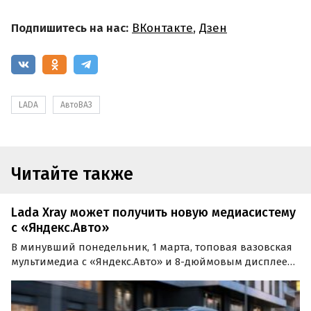
Подпишитесь на нас:
ВКонтакте
,
Дзен
LADA
АвтоВАЗ
Читайте также
Lada Xray может получить новую медиасистему
с «Яндекс.Авто»
В минувший понедельник, 1 марта, топовая вазовская
мультимедиа с «Яндекс.Авто» и 8-дюймовым дисплеем
стала доступна не только для спецверсий LADA XRay
Cross, но и для «обычной» LADA XRay.