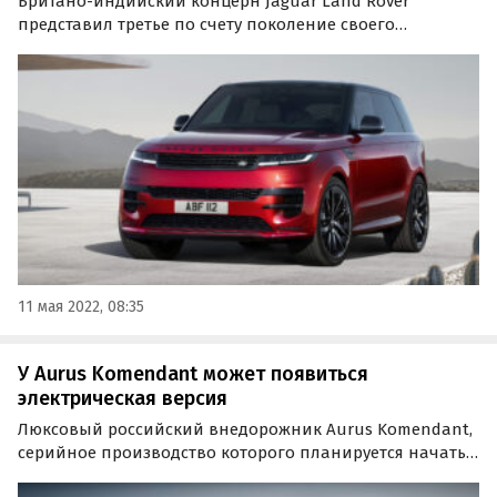
Британо-индийский концерн Jaguar Land Rover
представил третье по счету поколение своего
популярного внедорожника Range Rover Sport. Он, как
и старший Range Rover, получил модульную платформу
MLA-Flex и будет выпускаться как минимум в семи
различных…
11 мая 2022, 08:35
У Aurus Komendant может появиться
электрическая версия
Люксовый российский внедорожник Aurus Komendant,
серийное производство которого планируется начать
в 2022 году, может получить электрическую и