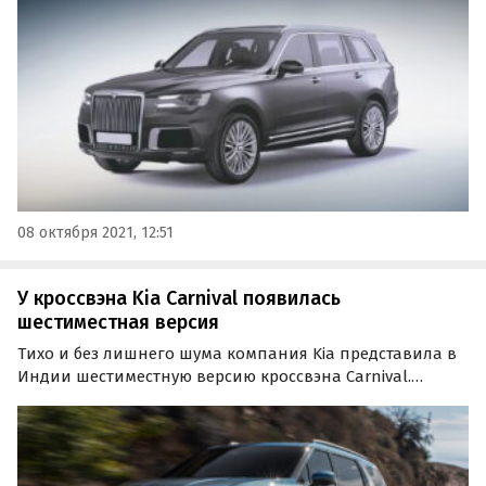
водородную версии. Об этом рассказал журналистам
генеральный директор Aurus Адиль Ширинов.
08 октября 2021, 12:51
У кроссвэна Kia Carnival появилась
шестиместная версия
Тихо и без лишнего шума компания Kia представила в
Индии шестиместную версию кроссвэна Carnival.
Исполнение, отличное от остальных сразу двумя
рядами с раздельными креслами, предлагается только
в комплектации Prestige по цене от 2 895 000 рупий
или…