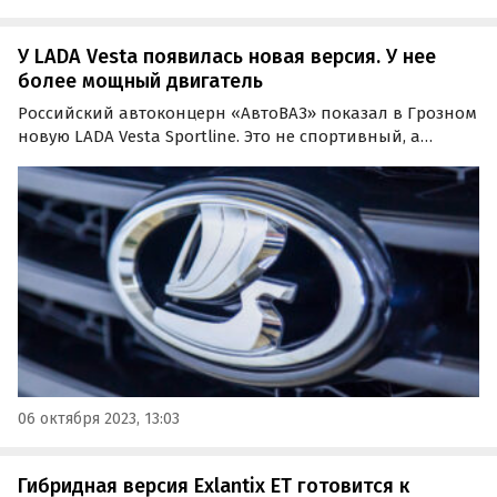
У LADA Vesta появилась новая версия. У нее
более мощный двигатель
Российский автоконцерн «АвтоВАЗ» показал в Грозном
новую LADA Vesta Sportline. Это не спортивный, а
«оспортивленный» вариант флагманской модели
LADA, главными отличиями которого стали
характерные черты в дизайне и более мощный
двигатель.
06 октября 2023, 13:03
Гибридная версия Exlantix ЕТ готовится к