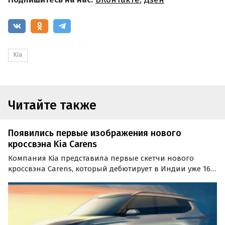
Kia
Читайте также
Появились первые изображения нового
кроссвэна Kia Carens
Компания Kia представила первые скетчи нового
кроссвэна Carens, который дебютирует в Индии уже 16
декабря. Новинка, названная корейцами «смелым и
изысканным» автомобилем для отдыха, получит
узнаваемый и смелый дизайн, трехрядный салон и
современное…