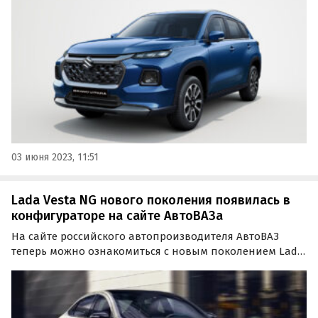
ввезенный в страну по схеме параллельного импорта,
он просит 4 200 000 рублей, сообщают «Автоновости…
03 июня 2023, 11:51
Lada Vesta NG нового поколения появилась в
конфигураторе на сайте АвтоВАЗа
На сайте российского автопроизводителя АвтоВАЗ
теперь можно ознакомиться с новым поколением Lada
Vesta NG (New Generation). Представлены фотографии,
технические характеристики, комплектации и
рекомендованные розничные цены на этот
автомобиль.