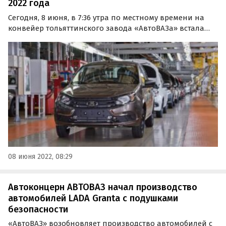
2022 года
Сегодня, 8 июня, в 7:36 утра по местному времени на
конвейер тольяттинского завода «АвтоВАЗа» встала
первая «упрощенная» LADA Granta. За дневную смену
планируется выпустить 68 товарных машин, пишут
«Автоновости дня» со ссылкой на сообщество
Avtograd…
08 июня 2022, 08:29
Автоконцерн АВТОВАЗ начал производство
автомобилей LADA Granta с подушками
безопасности
«АвтоВАЗ» возобновляет производство автомобилей с