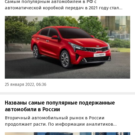
Самым популярным автомобилем в РФ с
автоматической коробкой передач в 2021 году стал
седан Kia Rio. На него пришелся 91% продаж (75,4 тыс.
ед.) всех двухпедальных версий корейского бренда – на
10% больше, чем в 2020-м.
25 января 2022, 06:36
Названы самые популярные подержанные
автомобили в России
Вторичный автомобильный рынок в России
продолжает расти. По информации аналитиков
сервиса «Авито Авто», продажи автомобилей с