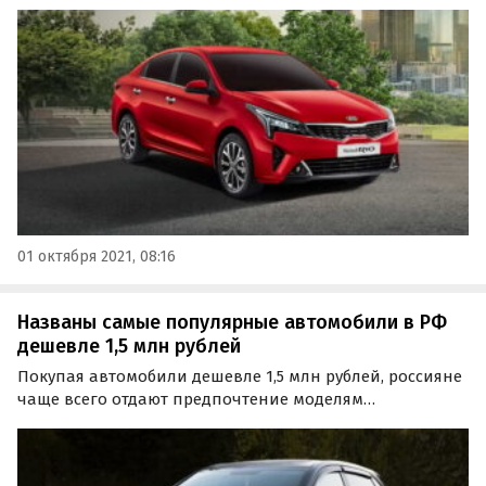
году. У водителей старшего поколения, которые больше
ценят надежность и практичность, таковым является
кроссовер Toyota RAV4, сообщают «Автоновости…
01 октября 2021, 08:16
Названы самые популярные автомобили в РФ
дешевле 1,5 млн рублей
Покупая автомобили дешевле 1,5 млн рублей, россияне
чаще всего отдают предпочтение моделям
отечественных и корейских марок. Об этом сообщили в
пресс-службе онлайн-сервиса для покупки и продажи
автомобилей «СберАвто».