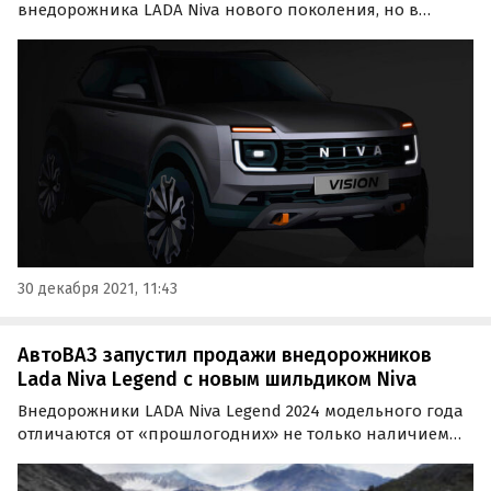
внедорожника LADA Niva нового поколения, но в
ближайшие пару лет не расскажет о нем – облик
модели будет строго засекречен. Об этом сказал
президент компании Николя Мор в своем новогоднем
поздравлении.
30 декабря 2021, 11:43
АвтоВАЗ запустил продажи внедорожников
Lada Niva Legend с новым шильдиком Niva
Внедорожники LADA Niva Legend 2024 модельного года
отличаются от «прошлогодних» не только наличием
ABS, EBD и моторами повышенного экологического
класса «Евро-5», но и шильдиками на кузове.