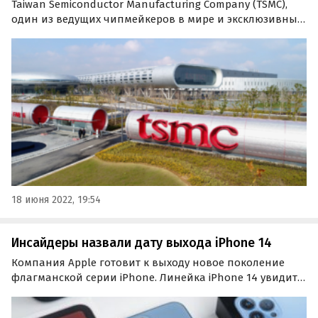
Taiwan Semiconductor Manufacturing Company (TSMC),
один из ведущих чипмейкеров в мире и эксклюзивный
производитель процессоров для техники Apple,
активно внедряет современные технологии
производства и осваивает новые техпроцессы.
18 июня 2022, 19:54
Инсайдеры назвали дату выхода iPhone 14
Компания Apple готовит к выходу новое поколение
флагманской серии iPhone. Линейка iPhone 14 увидит
свет этой осенью. И пока сама Apple держит точную
дату анонса в секрете, инсайдеры узнали ее уже сейчас.