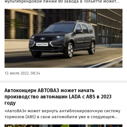
мультибрендовой линии B0 завода в Тольятти может
быть перезапущено 26 июля. Именно такая дата
значится в производственном плане «АвтоВАЗа» на
этот месяц, утверждают инсайдеры из паблика
«Нетипичный АвтоВАЗ» в…
13 июля 2022, 08:34
Автоконцерн АВТОВАЗ может начать
производство автомашин LADA с ABS в 2023
году
«АвтоВАЗ» может вернуть антиблокировочную систему
тормозов (ABS) в свои автомобили уже в следующем
году. Такую возможность в интервью телеканалу