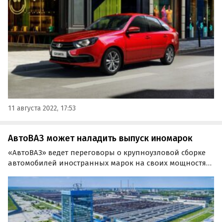
«Россия-24» допустил президент компании Максим
Соколов.
11 августа 2022, 17:53
АвтоВАЗ может наладить выпуск иномарок
«АвтоВАЗ» ведет переговоры о крупноузловой сборке
автомобилей иностранных марок на своих мощностях.
Об этом в кулуарах Совета Федерации рассказал
журналистам президент концерна Максим Соколов,
пишут «Автоновости дня».