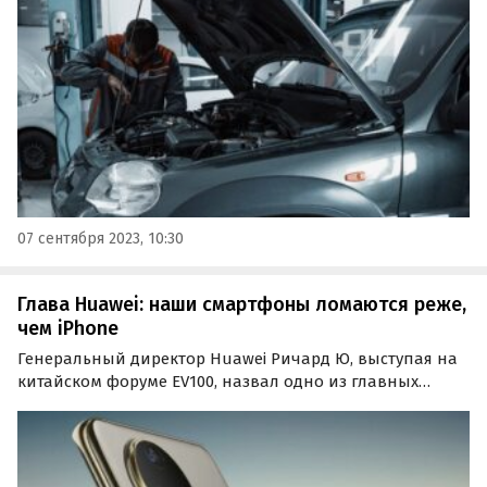
совместного опроса сервиса «СберАвто» и
медиахолдинга Rambler&Co, которые появились в
распоряжении…
07 сентября 2023, 10:30
Глава Huawei: наши смартфоны ломаются реже,
чем iPhone
Генеральный директор Huawei Ричард Ю, выступая на
китайском форуме EV100, назвал одно из главных
преимуществ смартфонов его компании перед
устройствами Apple.