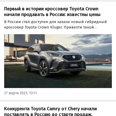
Первый в истории кроссовер Toyota Crown
начали продавать в России: известны цены
В России стал доступен для заказа новый гибридный
кроссовер Toyota Crown Kluger. Привезти такой
автомобиль «под ключ» (с растаможкой и
оформлением всех необходимых документов)
предлагают автосалоны из Находки и Благовещенска,
которые просят за него…
27 марта 2023, 13:11
Конкурента Toyota Camry от Chery начали
поставлять в Россию до старта продаж.