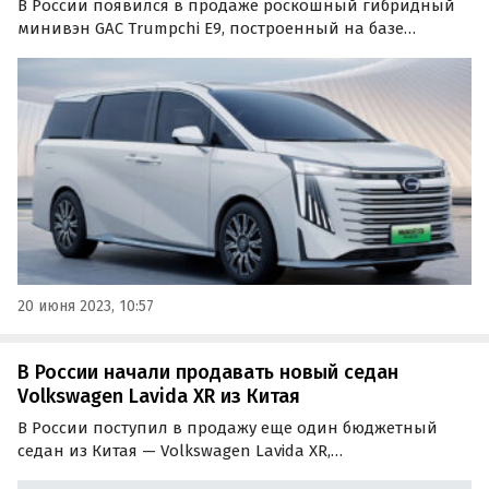
В России появился в продаже роскошный гибридный
минивэн GAC Trumpchi E9, построенный на базе
«однообъемника» GAC Trumpchi M8, который
дебютировал в прошлом году и предлагается в Китае в
бензиновой и гибридной версиях.
20 июня 2023, 10:57
В России начали продавать новый седан
Volkswagen Lavida XR из Китая
В России поступил в продажу еще один бюджетный
седан из Китая — Volkswagen Lavida XR,
дебютировавший там весной 2023 года. Цены на него