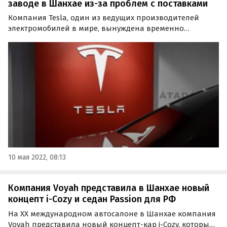
заводе в Шанхае из-за проблем с поставками
Компания Tesla, один из ведущих производителей
электромобилей в мире, вынуждена временно
приостановить работу на своем заводе в Шанхае.
Виной тому — проблемы с поставками, сообщает
информационное агентство Reuters со ссылкой на
собственные…
10 мая 2022, 08:13
Компания Voyah представила в Шанхае новый
концепт i-Cozy и седан Passion для РФ
На ХХ международном автосалоне в Шанхае компания
Voyah представила новый концепт-кар i-Cozy, который