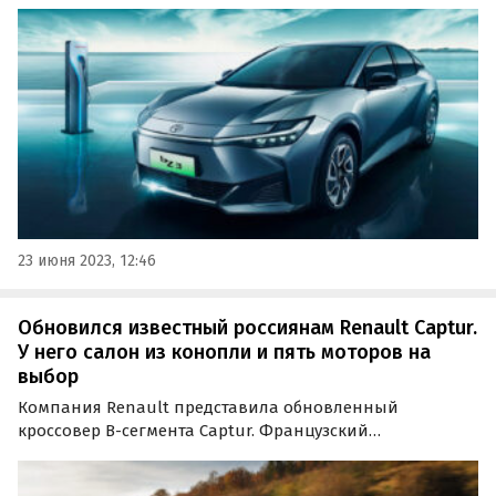
Toyota совместно с китайским автоконцерном BYD
специально для рынка КНР.
23 июня 2023, 12:46
Обновился известный россиянам Renault Captur.
У него салон из конопли и пять моторов на
выбор
Компания Renault представила обновленный
кроссовер B-сегмента Captur. Французский
автопроизводитель позиционирует его как
компактный снаружи и просторный внутри паркетник,