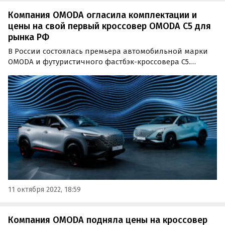
Компания OMODA огласила комплектации и
цены на свой первый кроссовер OMODA C5 для
рынка РФ
В России состоялась премьера автомобильной марки
OMODA и футуристичного фастбэк-кроссовера C5.
Презентация прошла в онлайн-формате при участии
автомобильного эксперта и телеведущего Евгения
Покровского и олимпийской чемпионки по фигурному
катанию…
11 октября 2022, 18:59
Компания OMODA подняла цены на кроссовер