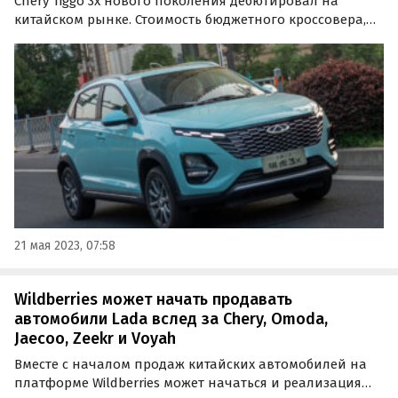
Chery Tiggo 3x нового поколения дебютировал на
китайском рынке. Стоимость бюджетного кроссовера,
который в России может появиться как Omoda 3,
стартует с отметки 59,9 тыс. юаней (около 680 тыс.
рублей по курсу).
21 мая 2023, 07:58
Wildberries может начать продавать
автомобили Lada вслед за Chery, Omoda,
Jaecoo, Zeekr и Voyah
Вместе с началом продаж китайских автомобилей на
платформе Wildberries может начаться и реализация