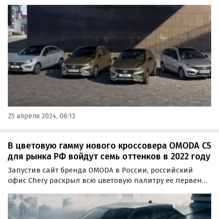
отечественных моделей LADA. Основатель компании
Татьяна Бакальчук рассказала о текущих переговорах с
«АвтоВАЗом» на эту тему во время международного…
25 апреля 2024, 06:13
В цветовую гамму нового кроссовера OMODA C5
для рынка РФ войдут семь оттенков в 2022 году
Запустив сайт бренда OMODA в России, российский
офис Chery раскрыл всю цветовую палитру ее первенца
– кроссовера C5, продажи которого начнутся уже
осенью.