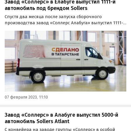
Завод «Соллерс» в Елабуге выпустил 1111-й
автомобиль под брендом Sollers
Спустя два месяца после запуска сборочного
производства завод «Соллерс Алабуга» выпустил 1111-й
автомобиль Sollers. Им стал цельнометаллический
фургон — традиционно самый востребованный тип
LCV в России, на долю которого пришлось 80%
произведенных…
07 февраля 2023, 11:10
Завод «Соллерс» в Алабуге выпустил 5000-й
автомобиль Sollers Atlant
С конвейера на заводе группы «Соллерс» в особой