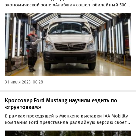
экономической зоне «Алабуга» сошел юбилейный 5000-
й экземпляр Sollers Atlant. Им стал 15-местный
пассажирский автобус Sollers Atlant, выпущенный по
технологии полного цикла, сообщает в понедельник…
31 июля 2023, 08:28
Кроссовер Ford Mustang научили ездить по
«грунтовкам»
В рамках проходящей в Мюнхене выставки IAA Mobility
компания Ford представила раллийную версию своего
электрического кроссовера Ford Mustang Mach-E. Ее
должны оценить все любители быстрой езды по