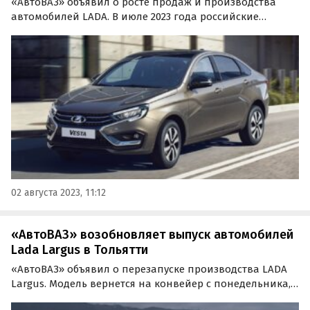
«АвтоВАЗ» объявил о росте продаж и производства
автомобилей LADA. В июле 2023 года российские
дилеры марки продали 29 378 коммерческих и
легковых автомобилей, что стало лучшим показателем
с начала 2023 года и в 2,8 раза больше результата
годичной…
02 августа 2023, 11:12
«АвтоВАЗ» возобновляет выпуск автомобилей
Lada Largus в Тольятти
«АвтоВАЗ» объявил о перезапуске производства LADA
Largus. Модель вернется на конвейер с понедельника,
14 августа — на месяц раньше, чем планировалось