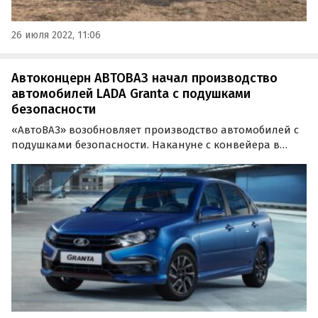
26 июля 2022, 11:06
Автоконцерн АВТОВАЗ начал производство
автомобилей LADA Granta с подушками
безопасности
«АвтоВАЗ» возобновляет производство автомобилей с
подушками безопасности. Накануне с конвейера в
Тольятти сошли первые LADA Granta '22 с этой опцией,
сообщают «Автоновости дня» со ссылкой на
инсайдерское сообщество Avtograd News в соцсети…