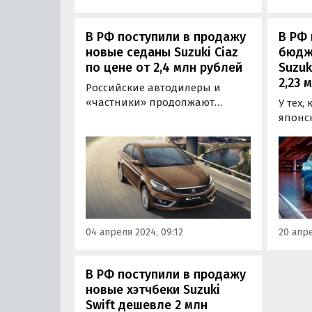
В РФ поступили в продажу
В РФ
новые седаны Suzuki Ciaz
бюдж
по цене от 2,4 млн рублей
Suzuk
2,23 
Российские автодилеры и
«частники» продолжают
У тех,
привозить на продажу новые
японс
японские седаны Suzuki Ciaz.
относ
При этом цены на них растут:
деньг
если в конце 2023 года они
полно
начинались от 2 млн рублей,
эти к
сейчас на одном из
хэтчбе
классифайдов такие
«четырехдверки» стоят…
04 апреля 2024, 09:12
20 апре
В РФ поступили в продажу
новые хэтчбеки Suzuki
Swift дешевле 2 млн