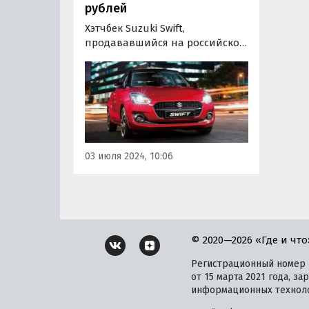
рублей
Хэтчбек Suzuki Swift,
продававшийся на российском
рынке до 2015 года, снова
можно купить новым. В начале
июля на одном из
классифайдов есть в продаже
несколько привезенных из-за
границы машин, цены на
которые начинаются от 1 989
03 июля 2024, 10:06
000 рублей, пишут…
© 2020—2026 «Где и что
Регистрационный номер и
от 15 марта 2021 года, 
информационных техноло