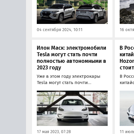
классифайдах сейчас продают
приме
две таких машины: одна из них
расце
стоит 2 889 000 рублей, а
униве
другая — 3 259 990 рублей…
Cross 
04 сентября 2024, 10:11
16 октя
Sportl
Илон Маск: электромобили
В Рос
Tesla могут стать почти
кита
полностью автономными в
Hozo
2023 году
стоит
Уже в этом году электрокары
В Росс
Tesla могут стать почти
китай
полностью автономными. Об
выпус
этом в беседе с журналистами
Zhejia
телеканала CNBC рассказал
Автос
глава Tesla Илон Маск.
привез
четыре
самая 
млн р
17 мая 2023, 07:28
11 июля