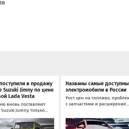
ен
поступили в продажу
Названы самые доступны
 Suzuki Jimny по цене
электромобили в России
ой Lada Vesta
Рост цен на топливо, пробл
с запчастями и расширение
сию вновь поставляют
ассортимента электрокаров 
Suzuki Jumny, только
российском рынке
ым путем. Цены на них на
способствуют тому, что
 из классифайдов
продажи последних
ют от 2 110 000 рублей, что