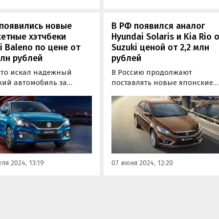
 появились новые
В РФ появился аналог
етные хэтчбеки
Hyundai Solaris и Kia Rio 
i Baleno по цене от
Suzuki ценой от 2,2 млн
млн рублей
рублей
 кто искал надежный
В Россию продолжают
кий автомобиль за
поставлять новые японские
ительно небольшие
седаны Suzuki Ciaz, которые
и, появился новый,
можно считать альтернативо
стью подходящий под
полюбившимся россиянам
ритерии вариант —
«корейцев» Kia Rio и Hyundai
к Suzuki Baleno.
Solaris.
ля 2024, 13:19
07 июня 2024, 12:20