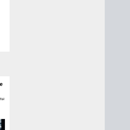
е
емы
на