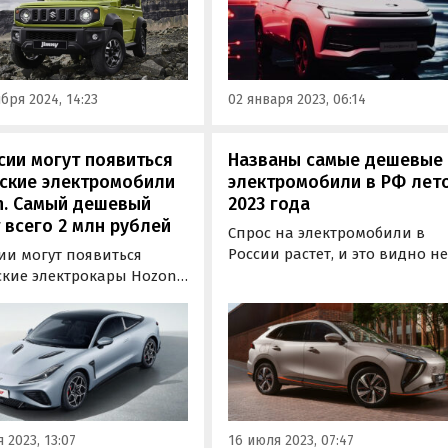
продолжают расти.
рно соответствует
нкам на топовые
рсалы LADA Vesta SW
и спортивные Vesta
бря 2024, 14:23
02 января 2023, 06:14
ine, пишут…
сии могут появиться
Названы самые дешевые
йские электромобили
электромобили в РФ лет
n. Самый дешевый
2023 года
 всего 2 млн рублей
Спрос на электромобили в
России растет, и это видно н
ии могут появиться
только по нарастающим
ские электрокары Hozon,
объемам их продаж, но и по
каемые местной фирмой
количеству новинок, делающ
ng Hezhong New Energy.
этот сегмент еще шире и
алон из Челябинска готов
доступнее.
ти под заказ сразу
 модели этого бренда, а
дешевая из них стоит 2,22
ублей, пишут…
 2023, 13:07
16 июля 2023, 07:47