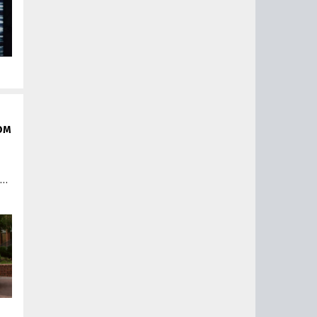
ом
е
их