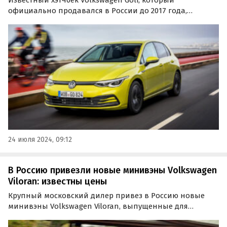
официально продавался в России до 2017 года,
вернулся на российский рынок. Новые автомобили
восьмого поколения продаются на одном из
классифайдов как из наличия, так и под заказ, и стоят
там минимум 2 946…
24 июля 2024, 09:12
В Россию привезли новые минивэны Volkswagen
Viloran: известны цены
Крупный московский дилер привез в Россию новые
минивэны Volkswagen Viloran, выпущенные для
китайского рынка. Об этом «Где и Что» узнал из