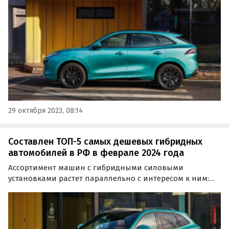
«Автоновости дня», составляя свежий рейтинг таких
машин по состоянию на октябрь 2023 года.
29 октября 2023, 08:14
Составлен ТОП-5 самых дешевых гибридных
автомобилей в РФ в феврале 2024 года
Ассортимент машин с гибридными силовыми
установками растет параллельно с интересом к ним:
если еще недавно эти модели можно было пересчитать
по пальцам одной руки, то сейчас их число, очевидно,
переваливает за десяток.