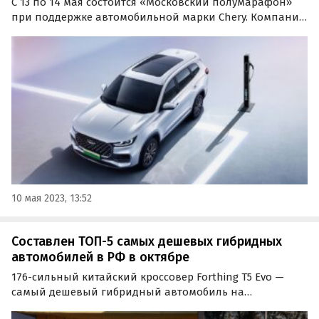
С 13 по 14 мая состоится «Московский полумарафон»
при поддержке автомобильной марки Chery. Компания
впервые продемонстрирует широкой публике новинку
— гибридный семиместный кроссовер Tiggo 8 Pro e+, а
также выступит с благотворительной инициативой.
10 мая 2023, 13:52
Составлен ТОП-5 самых дешевых гибридных
автомобилей в РФ в октябре
176-сильный китайский кроссовер Forthing T5 Evo —
самый дешевый гибридный автомобиль на
российском рынке. К такому выводу пришли