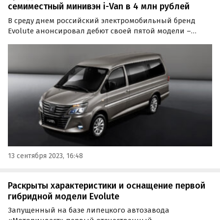
семиместный минивэн i-Van в 4 млн рублей
В среду днем российский электромобильный бренд
Evolute анонсировал дебют своей пятой модели –
семиместного электрического минивэна Evolute i-Van.
И хотя начала его старта продаж производитель не
уточнил, предполагаемую стоимость портал
«Автоновости…
13 сентября 2023, 16:48
Раскрыты характеристики и оснащение первой
гибридной модели Evolute
Запущенный на базе липецкого автозавода