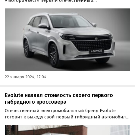
«Моторинвест» первый отечественный
электромобильный бренд Evolute готовит к выходу
свою новую модель. Это Evolute i-Space — шестая
модель в линейке марки и первый в ее истории
гибрид, сообщают «Автоновости…
22 января 2024, 17:04
Evolute назвал стоимость своего первого
гибридного кроссовера
Отечественный электромобильный бренд Evolute
готовит к выходу свой первый гибридный автомобиль
— семиместный кроссовер i-Space. Его стоимость
стартует с отметки 3 899 000 рублей, выяснили