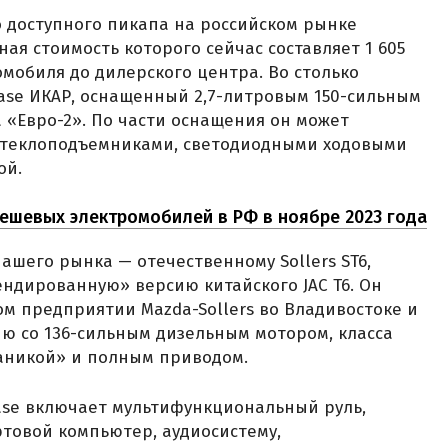
о доступного пикапа на российском рынке
ая стоимость которого сейчас составляет 1 605
омобиля до дилерского центра. Во столько
ase ИКАР, оснащенный 2,7-литровым 150-сильным
 «Евро-2». По части оснащения он может
стеклоподъемниками, светодиодными ходовыми
ой.
дешевых электромобилей в РФ в ноябре 2023 года
ашего рынка — отечественному Sollers ST6,
ндированную» версию китайского JAC T6. Он
м предприятии Mazda-Sollers во Владивостоке и
сию со 136-сильным дизельным мотором, класса
ханикой» и полным приводом.
ase включает мультифункциональный руль,
ртовой компьютер, аудиосистему,