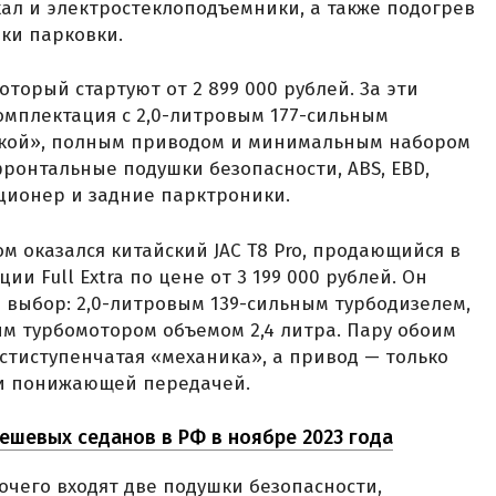
ал и электростеклоподъемники, а также подогрев
ки парковки.
который стартуют от 2 899 000 рублей. За эти
омплектация с 2,0-литровым 177-сильным
икой», полным приводом и минимальным набором
фронтальные подушки безопасности, ABS, EBD,
ционер и задние парктроники.
м оказался китайский JAC T8 Pro, продающийся в
и Full Extra по цене от 3 199 000 рублей. Он
а выбор: 2,0-литровым 139-сильным турбодизелем,
ым турбомотором объемом 2,4 литра. Пару обоим
стиступенчатая «механика», а привод — только
 и понижающей передачей.
ешевых седанов в РФ в ноябре 2023 года
рочего входят две подушки безопасности,