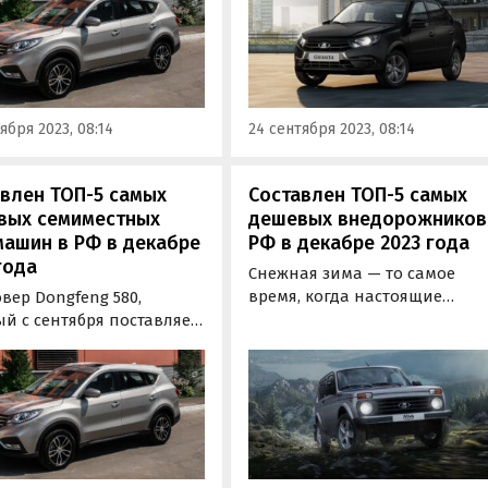
России в этом типе кузова.
самым доступным
естным автомобилем в
и по состоянию на
ну сентября 2023 года. Об
сообщает портал
ября 2023, 08:14
24 сентября 2023, 08:14
новости дня».
влен ТОП-5 самых
Составлен ТОП-5 самых
вых семиместных
дешевых внедорожников
ашин в РФ в декабре
РФ в декабре 2023 года
года
Снежная зима — то самое
время, когда настоящие
вер Dongfeng 580,
внедорожники могут доказат
й с сентября поставляет
свое превосходство и прояви
сию компания
свои лучшие качества. Какие
ринвест», остается самым
из них в декабре стоят дешев
пным семиместным
всего, выяснил портал
билем в России. Это
«Автоновости дня».
т из свежего рейтинга
ла «Автоновости дня»,
кованного в субботу, 3