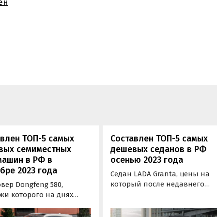
ен
влен ТОП-5 самых
Составлен ТОП-5 самых
вых семиместных
дешевых седанов в РФ
машин в РФ в
осенью 2023 года
бре 2023 года
Седан LADA Granta, цены на
который после недавнего
вер Dongfeng 580,
подорожания стартуют от 699
жи которого на днях
900 рублей, остается самым
тил новый официальный
дешевым автомобилем в
ибьютор («Моторинвест»),