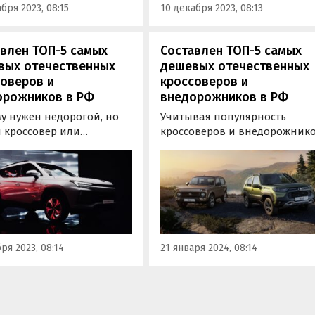
бря 2023, 08:15
10 декабря 2023, 08:13
я.
влен ТОП-5 самых
Составлен ТОП-5 самых
вых отечественных
дешевых отечественных
оверов и
кроссоверов и
орожников в РФ
внедорожников в РФ
му нужен недорогой, но
Учитывая популярность
 кроссовер или
кроссоверов и внедорожнико
рожник, обычно смотрят
а также дороговизну
рону отечественных
современных «китайцев»,
ов — благо ассортимент у
многие россияне по-прежне
лько растет. Изучив их
выбирают такие машины
льные прайс-листы,
среди отечественных брендов
л «Автоновости дня»
вил свежий ТОП-5 самых
ря 2023, 08:14
21 января 2024, 08:14
пных…