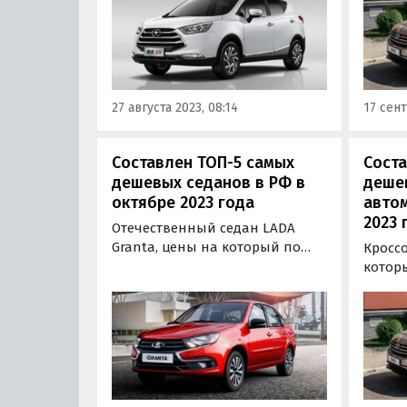
продолжают расти, поэтому
стал 
«Автоновости дня» решили
семим
вновь изучить актуальные
Росси
прайс-листы и составить
середи
свежий рейтинг самых
этом 
27 августа 2023, 08:14
17 сент
доступных машин…
«Авто
Составлен ТОП-5 самых
Соста
дешевых седанов в РФ в
деше
октябре 2023 года
автом
2023 
Отечественный седан LADA
Granta, цены на который по
Кроссо
«прайсу» начинаются от 699
которы
900 рублей, по-прежнему
в Рос
остается самым дешевым
«Мото
автомобилем в России в этом
досту
типе кузова.
автомо
следуе
порта
опубли