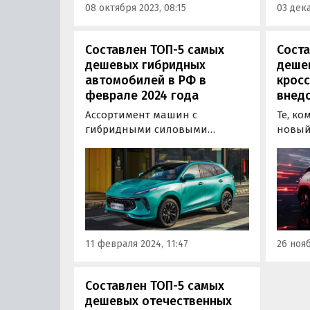
08 октября 2023, 08:15
03 дека
декабр
Составлен ТОП-5 самых
Соста
дешевых гибридных
деше
автомобилей в РФ в
кросс
феврале 2024 года
внед
Ассортимент машин с
Те, ко
гибридными силовыми
новый
установками растет
внедо
параллельно с интересом к
в сто
ним: если еще недавно эти
бренд
модели можно было
них то
пересчитать по пальцам одной
актуа
руки, то сейчас их число,
порта
очевидно, переваливает за
соста
11 февраля 2024, 11:47
26 нояб
десяток.
досту
Составлен ТОП-5 самых
дешевых отечественных