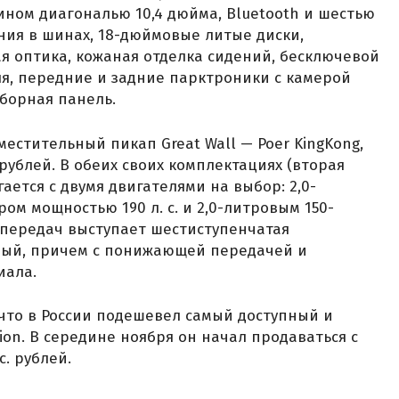
ином диагональю 10,4 дюйма, Bluetooth и шестью
ия в шинах, 18-дюймовые литые диски,
я оптика, кожаная отделка сидений, бесключевой
ля, передние и задние парктроники с камерой
борная панель.
естительный пикап Great Wall — Poer KingKong,
рублей. В обеих своих комплектациях (вторая
гается с двумя двигателями на выбор: 2,0-
м мощностью 190 л. с. и 2,0-литровым 150-
 передач выступает шестиступенчатая
лный, причем с понижающей передачей и
иала.
 что в России подешевел самый доступный и
ion. В середине ноября он начал продаваться с
. рублей.