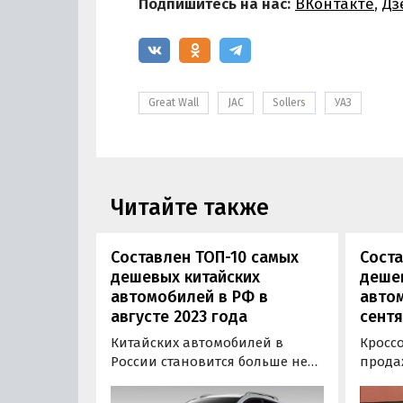
Подпишитесь на нас:
ВКонтакте
,
Дз
Great Wall
JAC
Sollers
УАЗ
Читайте также
Составлен ТОП-10 самых
Соста
дешевых китайских
деше
автомобилей в РФ в
авто
августе 2023 года
сентя
Китайских автомобилей в
Кроссо
России становится больше не
прода
только в автосалонах, но и на
запус
дорогах. Цены при этом
дистр