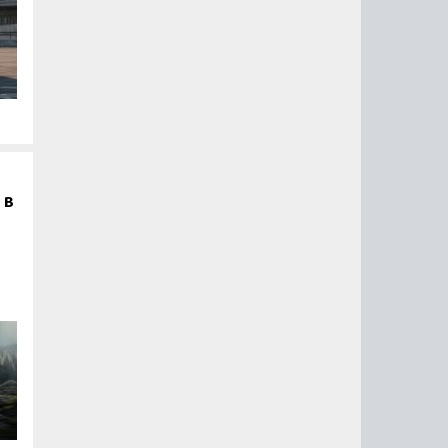
 в
ь
ть
ле