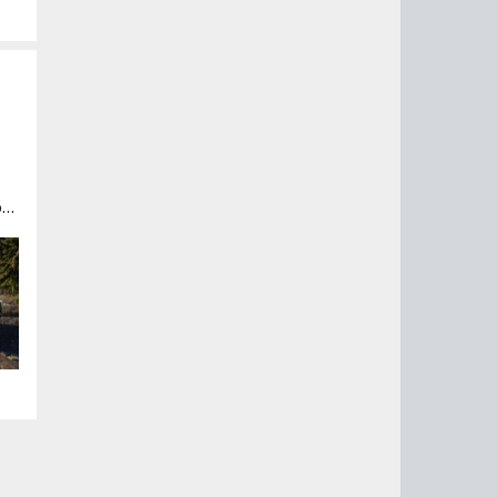
в,
му
.