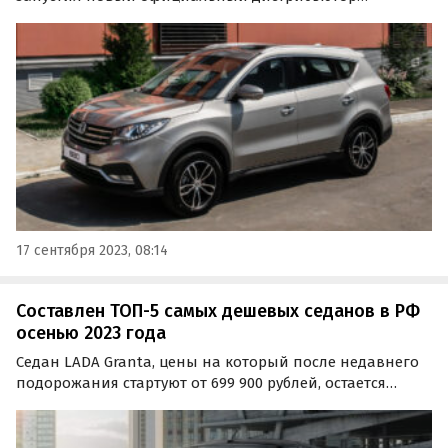
(«Моторинвест»), стал самым доступным семиместным
автомобилем в России по состоянию на середину
сентября 2023 года. Об этом сообщает портал
«Автоновости дня».
17 сентября 2023, 08:14
Составлен ТОП-5 самых дешевых седанов в РФ
осенью 2023 года
Седан LADA Granta, цены на который после недавнего
подорожания стартуют от 699 900 рублей, остается
самым дешевым автомобилем в России в этом типе
кузова.