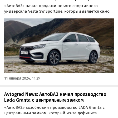
«АвтоВАЗ» начал продажи нового спортивного
универсала Vesta SW Sportline, который является самой
дорогой моделью LADA Vesta в истории. Этот
автомобиль является первым в линейке LADA, который
сочетает в себе практичный семейный кузов, мощный…
11 января 2024, 11:29
Avtograd News: АвтоВАЗ начал производство
Lada Granta с центральным замком
«АвтоВАЗ» возобновил производство LADA Granta с
центральным замком, который из-за дефицита