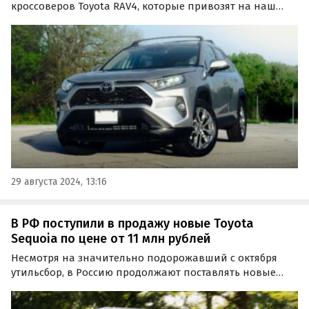
кроссоверов Toyota RAV4, которые привозят на наш
рынок по альтернативным схемам. Цены на них на
одном из сайтов объявлений стартуют от 2,7 млн
рублей, пишут «Автоновости дня».
29 августа 2024, 13:16
В РФ поступили в продажу новые Toyota
Sequoia по цене от 11 млн рублей
Несмотря на значительно подорожавший с октября
утильсбор, в Россию продолжают поставлять новые
внедорожники Toyota Sequoia. Цены на них на
крупнейших классифайдах за последний месяц