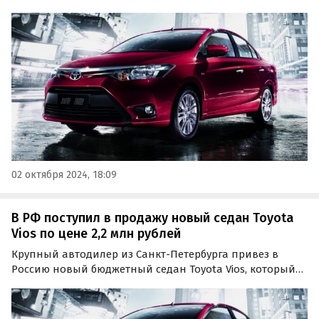
вновь привезли в нашу страну частным путем. Это
сделал «частник» из Москвы, выставивший машину на
продажу за 1 990 000 рублей, сообщили «Автоновости
дня».
02 октября 2024, 18:09
В РФ поступил в продажу новый седан Toyota
Vios по цене 2,2 млн рублей
Крупный автодилер из Санкт-Петербурга привез в
Россию новый бюджетный седан Toyota Vios, который
можно считать «одноклассником» LADA Vesta, Kia Rio и
Hyundai Solaris. Купить его можно за 2 170 000 рублей,
пишут «Автоновости дня».