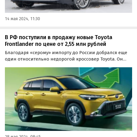
14 мая 2024, 11:30
В РФ поступили в продажу новые Toyota
Frontlander по цене от 2,55 млн рублей
Благодаря «серому» импорту до России добрался еще
один относительно недорогой кроссовер Toyota. Он
называется Frontlander и представляет собой
разновидность модели Corolla Cross, а цены на него на
одном из российских классифайдов сейчас стартуют
от…
28 мая 2024, 08:45