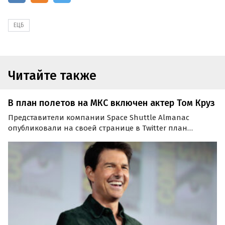
ЕЦБ
Читайте также
В план полетов на МКС включен актер Том Круз
Представители компании Space Shuttle Almanac
опубликовали на своей странице в Twitter план
полетов на 2021—2023 гг. В путевой лист включено
путешествие актера Тома Круза и режиссера Дага
Лаймана.