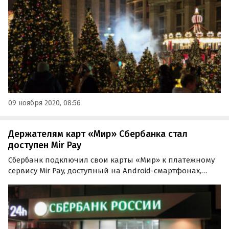
на что-то более злободневное, нежели новогоднее
украшение…
09 ноября 2020, 08:56
Держателям карт «Мир» Сбербанка стал
доступен Mir Pay
Сбербанк подключил свои карты «Мир» к платежному
сервису Mir Pay, доступный на Android-смартфонах,
поддерживающих NFC. Теперь держатели карты «Мир»
Сбербанка могут зарегистрировать их в Mir Pay и
оплачивать свои покупки со смартфона.