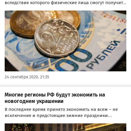
вследствие которого физические лица смогут получить
потребительские кредиты только с повышенными
процентными ставками, считает аналитик «УНИВЕР
капитал» Сергей Дроздов.
24 сентября 2020, 21:35
Многие регионы РФ будут экономить на
новогоднем украшении
В последнее время принято экономить на всем – не
исключение и предстоящие зимние праздники.
Чиновники многих российских регионов решили не
впадать в раж расточительности и поберечь средства