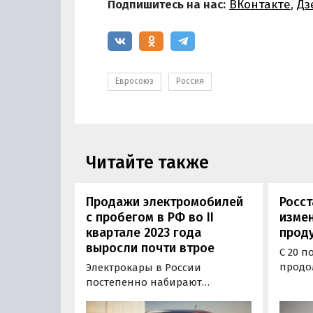
Подпишитесь на нас:
ВКонтакте
,
Дз
Евросоюз
Россия
Читайте также
Продажи электромобилей
Росст
с пробегом в РФ во II
измен
квартале 2023 года
прод
выросли почти втрое
С 20 п
продо
Электрокары в России
основ
постепенно набирают
сравн
популярность. Во втором
больш
квартале 2023 года продажи