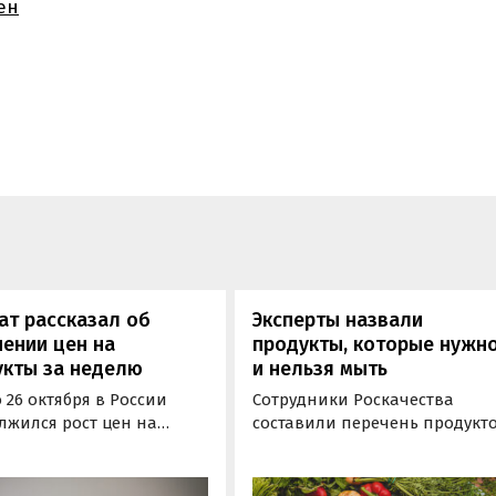
ен
ат рассказал об
Эксперты назвали
ении цен на
продукты, которые нужн
укты за неделю
и нельзя мыть
о 26 октября в России
Сотрудники Роскачества
лжился рост цен на
составили перечень продукто
ные продукты питания. В
которые подвергать водной
ении с прошлой неделей
обработке нужно обязательно
е всего подорожали
К ним специалисты