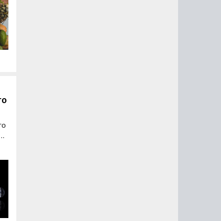
го
го
ок