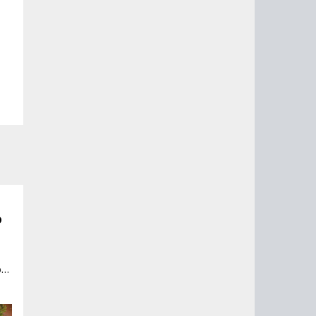
о
в,
.