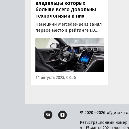
владельцы которых
больше всего довольны
технологиями в них
Немецкий Mercedes-Benz занял
первое место в рейтинге J.D
Power 2023 China Tech Experience
Index (TXI). Этот список
отражает уровень
удовлетворенности
владельцев транспортных
средств различными типами
новых и передовых
14 августа 2023, 08:56
технологий, которыми
оснащены…
© 2020—2026 «Где и что
Регистрационный номер и
от 15 марта 2021 года, 