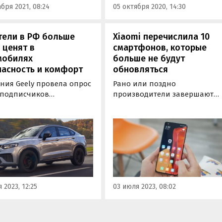
бря 2021, 08:24
05 октября 2020, 14:30
агают в качестве
тельного условия
ки в 39%…
тели в РФ больше
Xiaomi перечислила 10
 ценят в
смартфонов, которые
мобилях
больше не будут
пасность и комфорт
обновляться
ния Geely провела опрос
Рано или поздно
 подписчиков
производители завершают
ального Telegram-
программную поддержку
 с целью выяснить, что
выпущенных несколько лет
 всего ценят
назад мобильных устройств. 
бители в своих
китайская компания Xiaomi 
обилях. В голосовании
не исключение.
и участие более 1200
ек из разных регионов
.
 2023, 12:25
03 июля 2023, 08:02