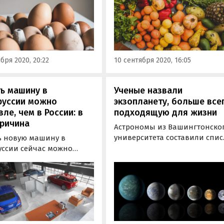
ный песок, растительное
организации причислили
 и куриные яйца,
рыбу, рис, бобовые, а также
ет Росстат.
овощи и фрукты.
бря 2020, 20:22
10 сентября 2020, 16:05
ь машину в
Ученые назвали
руссии можно
экзопланету, больше все
ле, чем в России: в
подходящую для жизни
причина
Астрономы из Вашингтонско
университета составили спис
ь новую машину в
планет, условия на которых
уссии сейчас можно
достаточно приемлемы для
го выгоднее, чем в
существования жизни. В
. Это обусловлено
перечень вошли 24 небесных
ствием наценок и
тела, сообщается в научном
ывания
журнале Astrobiology.
нительного
дования, которое
йские дилеры