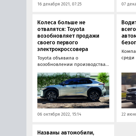
16 декабря 2021, 07:25
07 дека
предл
обяза
покуп
Колеса больше не
Води
отвалятся: Toyota
всего
возобновляет продажи
авто
своего первого
безо
электрокроссовера
Компа
среди
Toyota объявила о
офици
возобновлении производства
канала
своего первого электромобиля
больше
bZ4X. Японский автогигант
потре
устранил дефект с колесами,
автом
который представлял
принял
серьезную угрозу безопасности.
челов
России
06 октября 2022, 15:14
22 июня
Названы автомобили,