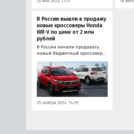
20 мая 2022, 11:37
18 июля
«Авто
В России вышли в продажу
новые кроссоверы Honda
WR-V по цене от 2 млн
рублей
В России начали продавать
новый бюджетный кроссовер
Honda WR-V, который «по-
серому» поставляют к нам
напрямую из Японии. Цены на
них на одном из сайтов
объявлений сегодня стартуют
от 1 980 000 рублей, пишут
«Автоновости дня».
25 ноября 2024, 14:29