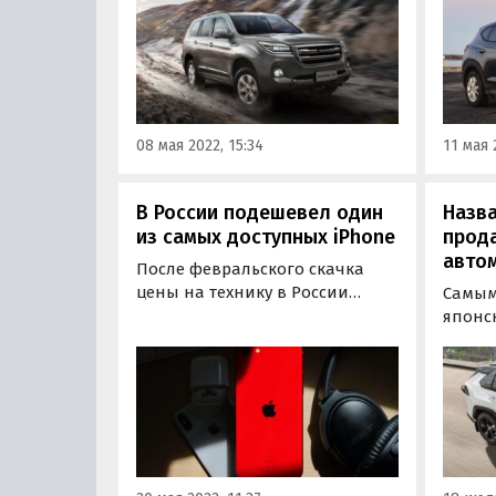
минивэн GAC GN8 с ценником
бренд
около 3,5 млн рублей, а рамный
«Авто
внедорожник Haval H9, топ-
на пре
версия которого сейчас стоит 5
службы
299 000 рублей, выяснили…
08 мая 2022, 15:34
11 мая 
В России подешевел один
Назв
из самых доступных iPhone
прод
автом
После февральского скачка
цены на технику в России
Самым
начали возвращаться к уровню
японс
начала 2022 года. Подешевела
Росси
и техника Apple, в том числе и
2022 г
iPhone SE 2020, стоимость
RAV4. 
которого снизилась в среднем
месяц
до 31 тысячи рублей.
стали 
меньш
период