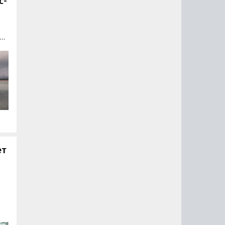
с-
о
та
ет
н