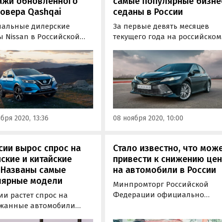
ажи обновленного
самые популярные бизне
овера Qashqai
седаны в России
альные дилерские
За первые девять месяцев
 Nissan в Российской
текущего года на российском
ации запустили продажи
авторынке было реализован
ленного компакт-
31 910 автомобилей Е-сегмен
вера Nissan Qashqai.
(-20,36% к показателю
обиль получил целый
прошлого года). На покупку
лучшений, включая
бизнес-седанов россияне
ение функции
потратили 24 млрд рублей,
tivity и опции,
сообщает «Автостат Инфо».
бря 2020, 13:36
08 ноября 2020, 10:00
ающие комфорт
еля и…
сии вырос спрос на
Стало известно, что мож
ские и китайские
привести к снижению це
 Названы самые
на автомобили в России
лярные модели
Минпромторг Российской
Федерации официально
ии растет спрос на
разрешил параллельный
жанные автомобили
импорт в страну ряда
ских и южнокорейских