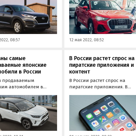
иностранных товаров с 7 мая
ов. Об этом сообщают
их числе и автомобили,
новости дня» со ссылкой
которые теперь можно ввози
дставителей пресс-
в Россию без разрешения
 «Авито Авто».
правообладателя.
2022, 08:57
12 мая 2022, 08:52
аны самые
В России растет спрос на
аваемые японские
пиратские приложения и
обили в России
контент
 продаваемым
В России растет спрос на
ким автомобилем в
пиратские приложения. В
и в первом полугодии
период с февраля по июль
ода стал кроссовер Toyota
количество запросов от
За отчетные шесть
отечественных пользователе
ев его обладателями
на скачивание приложений 
7569 человек — на 11 534
пиратским контентом
е, чем за аналогичный
увеличилось на 300-400%,
 2021 года, сообщают
сообщает «Коммерсантъ».