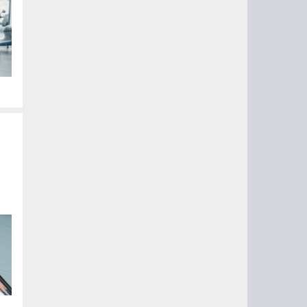
. В
ть
й
с