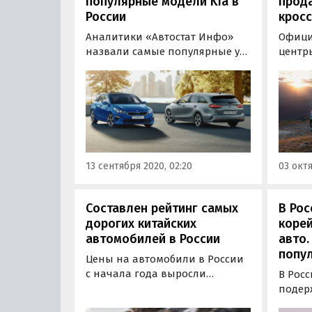
популярные модели Kia в
прод
России
кросс
Аналитики «Автостат Инфо»
Офици
назвали самые популярные у
центры
россиян модели Kia по
Федер
результатам продаж в
обнов
дилерских центрах
кроссо
южнокорейской марки за
Автом
август. Как и прежде, лидерство
ряд у
принадлежит седану Kia Rio.
появл
connec
13 сентября 2020, 02:20
03 октя
повыш
водит
Составлен рейтинг самых
В Рос
дорогих китайских
корей
автомобилей в России
авто.
попу
Цены на автомобили в России
с начала года выросли
В Росс
настолько, что самый дорогой
подер
«китаец» теперь уже не
китай