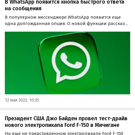
В WhatsApp появится кнопка быстрого ответа
на сообщения
В популярном мессенджере WhatsApp появится еще
одна долгожданная опция. О новой функции рассказал
портал WABetaInfo. По данным специалистов, в новой
настольной бета-версии WhatsApp с номером сборки
2.2218.0 появилась кнопка быстрого ответа напротив…
12 мая 2022, 10:35
Президент США Джо Байден провел тест-драйв
нового электропикапа Ford F-150 в Мичигане
На еще не представленном электропикапе Ford F-150