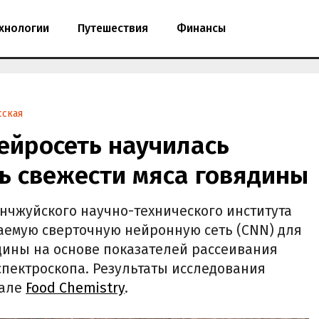
хнологии
Путешествия
Финансы
сская
Нейросеть научилась
ь свежести мяса говядины
нчжуйского научно-технического института
ваемую сверточную нейронную сеть (CNN) для
дины на основе показателей рассеивания
спектроскопа. Результаты исследования
нале
Food Chemistry
.