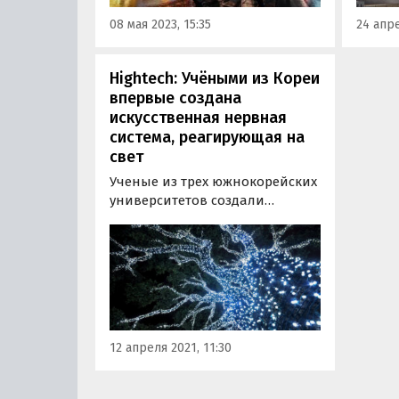
08 мая 2023, 15:35
24 апре
Hightech: Учёными из Кореи
впервые создана
искусственная нервная
система, реагирующая на
свет
Ученые из трех южнокорейских
университетов создали
искусственную нервную
систему, которая подражает
реакции человека на свет и
учится выполнять
поставленные ей задачи.
12 апреля 2021, 11:30