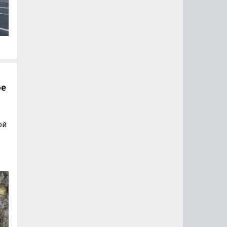
.
ти
ое
ой
ы,
я
…