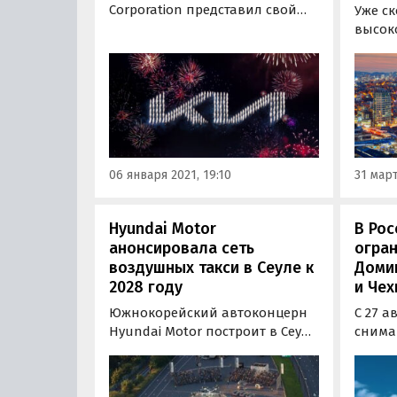
Corporation представил свой
Уже с
новый слоган, а также
высок
изменённый логотип. Об этом
уличны
заявили представители
повсе
компании на её официальном
будущ
сайте. Новый логотип
из пе
имитирует подпись от руки.
техно
назван
прави
06 января 2021, 19:10
31 март
Корея.
Hyundai Motor
В Рос
анонсировала сеть
огран
воздушных такси в Сеуле к
Доми
2028 году
и Че
Южнокорейский автоконцерн
С 27 а
Hyundai Motor построит в Сеуле
снима
сеть воздушных такси.
регул
Запустить «городскую
полет
экосистему воздушной
Корею