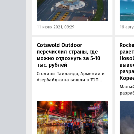
мобильности» в полноценную
было 
эксплуатацию планируется к
преду
2028 году.
распр
Росси
11 июня 2021, 09:29
16 авгу
премь
Cotswold Outdoor
Rocke
перечислил страны, где
ракет
можно отдохнуть за 5-10
Новой
тыс. рублей
вывел
разр
Столицы Таиланда, Армении и
Корее
Азербайджана вошли в ТОП
самых бюджетных мест для
Малый 
отдыха. Рейтинг составила
разра
компания Cotswold Outdoor,
Корее
пишет Ассоциация
на цел
Туроператоров (АТОР).
испол
компан
запущ
Новой