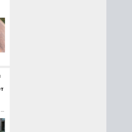
и
ет
 в