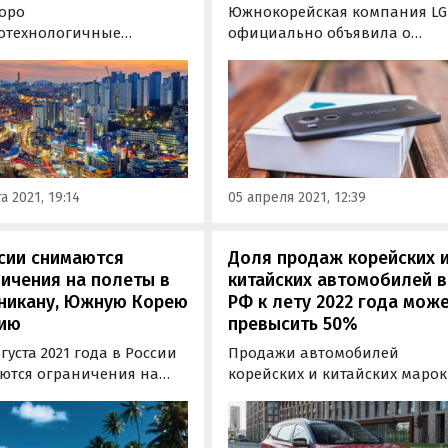
коро
Южнокорейская компания LG
отехнологичные
официально объявила о
е столбы могут стать
закрытии своего мобильного
местным явлением в
подразделения и
их «умных» городах. Одну
прекращении производства
рвых версий такой
смартфонов к 31 июля 2021
логии, получившую
года. Об одобрении советом
ие S-Pole, представило
директоров такого решения
тельство Сеула, Южная
сообщается в пресс-релизе
а 2021, 19:14
05 апреля 2021, 12:39
производителя.
сии снимаются
Доля продаж корейских 
ичения на полеты в
китайских автомобилей в
никану, Южную Корею
РФ к лету 2022 года мож
хию
превысить 50%
вгуста 2021 года в России
Продажи автомобилей
ются ограничения на
корейских и китайских марок
ярные и чартерные
РФ к лету может составить
ы в Доминикану, Южную
более 50% в случае, если
 и Чехию. Такое решение
западные производители