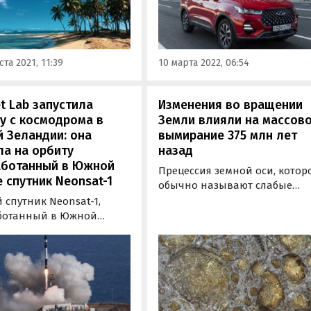
принято оперштабом по
снова не начнут поставки
преждению завоза и
машин в автосалоны страны
остранению COVID-19 в
Об этом сообщают РИА Новос
и, проведенным вице-
со ссылкой на экспертов
ста 2021, 11:39
10 марта 2022, 06:54
ером…
«Банкавто».
t Lab запустила
Изменения во вращении
у с космодрома в
Земли влияли на массов
 Зеландии: она
вымирание 375 млн лет
а на орбиту
назад
аботанный в Южной
Прецессия земной оси, котор
 спутник Neonsat-1
обычно называют слабые
колебания вращения планет
спутник Neonsat-1,
влияла на массовое
ботанный в Южной
вымирание организмов на
, был успешно выведен
Земле. К такому выводу
евую орбиту с
пришли геологи из
ьзованием ракеты
Университета Алабамы, стать
ии Rocket Lab,
которых опубликована в
енной с космодрома в
журнале Earth and Planetary
 Зеландии.